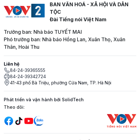
BAN VĂN HOÁ - XÃ HỘI VÀ DÂN
TỘC
Đài Tiếng nói Việt Nam
Trưởng ban: Nhà báo TUYẾT MAI
Phó trưởng ban: Nhà báo Hồng Lan, Xuân Thọ, Xuân
Thân, Hoài Thu
Liên hệ
84-24-39365555
84-24-39342724
41-43 phố Bà Triệu, phường Cửa Nam, TP. Hà Nội
Phát triển và vận hành bởi SolidTech
Mạng xã hội
Theo dõi: