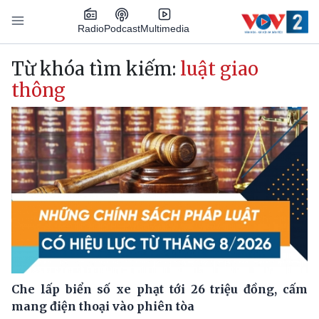
Nhảy đến nội dung
Podcast
Radio
Multimedia
Main navigation
Từ khóa tìm kiếm:
luật giao
thông
Che lấp biển số xe phạt tới 26 triệu đồng, cấm
mang điện thoại vào phiên tòa