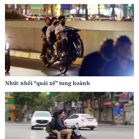
Nhức nhối “quái xế” tung hoành