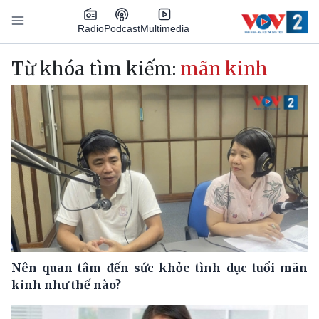
Nhảy đến nội dung
Podcast
Radio
Multimedia
Main navigation
Từ khóa tìm kiếm:
mãn kinh
Nên quan tâm đến sức khỏe tình dục tuổi mãn
kinh như thế nào?