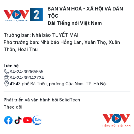
BAN VĂN HOÁ - XÃ HỘI VÀ DÂN
TỘC
Đài Tiếng nói Việt Nam
Trưởng ban: Nhà báo TUYẾT MAI
Phó trưởng ban: Nhà báo Hồng Lan, Xuân Thọ, Xuân
Thân, Hoài Thu
Liên hệ
84-24-39365555
84-24-39342724
41-43 phố Bà Triệu, phường Cửa Nam, TP. Hà Nội
Phát triển và vận hành bởi SolidTech
Mạng xã hội
Theo dõi: