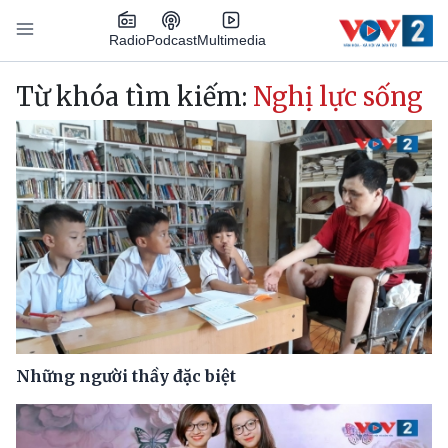
Nhảy đến nội dung
Podcast
Radio
Multimedia
Main navigation
Từ khóa tìm kiếm:
Nghị lực sống
Những người thầy đặc biệt