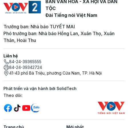
BAN VĂN HOÁ - XÃ HỘI VÀ DÂN
TỘC
Đài Tiếng nói Việt Nam
Trưởng ban: Nhà báo TUYẾT MAI
Phó trưởng ban: Nhà báo Hồng Lan, Xuân Thọ, Xuân
Thân, Hoài Thu
Liên hệ
84-24-39365555
84-24-39342724
41-43 phố Bà Triệu, phường Cửa Nam, TP. Hà Nội
Phát triển và vận hành bởi SolidTech
Mạng xã hội
Theo dõi:
Trang chủ
Mới nhất