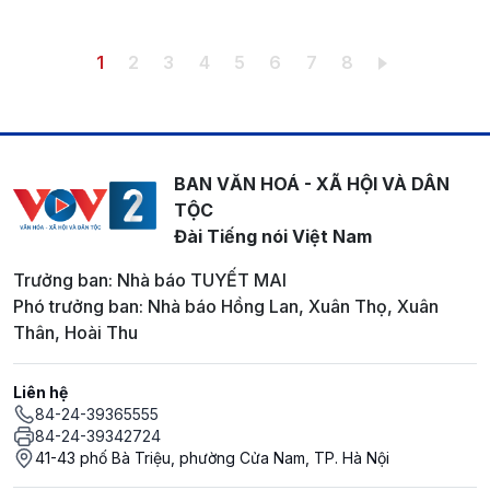
Pagination
Trang hiện thời
Trang
Trang
Trang
Trang
Trang
Trang
Trang
1
2
3
4
5
6
7
8
BAN VĂN HOÁ - XÃ HỘI VÀ DÂN
TỘC
Đài Tiếng nói Việt Nam
Trưởng ban: Nhà báo TUYẾT MAI
Phó trưởng ban: Nhà báo Hồng Lan, Xuân Thọ, Xuân
Thân, Hoài Thu
Liên hệ
84-24-39365555
84-24-39342724
41-43 phố Bà Triệu, phường Cửa Nam, TP. Hà Nội