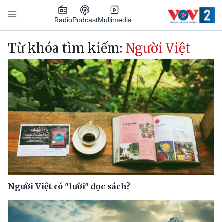
Nhảy đến nội dung
Podcast
Radio
Multimedia
Main navigation
Từ khóa tìm kiếm:
Người Việt
Người Việt có "lười" đọc sách?