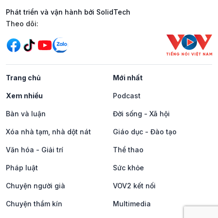
Phát triển và vận hành bởi SolidTech
Mạng xã hội
Theo dõi:
Trang chủ
Mới nhất
Xem nhiều
Podcast
Bàn và luận
Đời sống - Xã hội
Xóa nhà tạm, nhà dột nát
Giáo dục - Đào tạo
Văn hóa - Giải trí
Thể thao
Pháp luật
Sức khỏe
Chuyện người già
VOV2 kết nối
Chuyện thầm kín
Multimedia