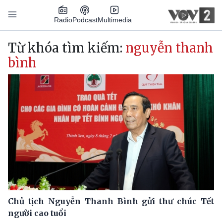
Nhảy đến nội dung
Podcast
Radio
Multimedia
Main navigation
Từ khóa tìm kiếm:
nguyễn thanh
bình
Chủ tịch Nguyễn Thanh Bình gửi thư chúc Tết
người cao tuổi