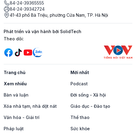
84-24-39365555
84-24-39342724
41-43 phố Bà Triệu, phường Cửa Nam, TP. Hà Nội
Phát triển và vận hành bởi SolidTech
Mạng xã hội
Theo dõi:
Trang chủ
Mới nhất
Xem nhiều
Podcast
Bàn và luận
Đời sống - Xã hội
Xóa nhà tạm, nhà dột nát
Giáo dục - Đào tạo
Văn hóa - Giải trí
Thể thao
Pháp luật
Sức khỏe