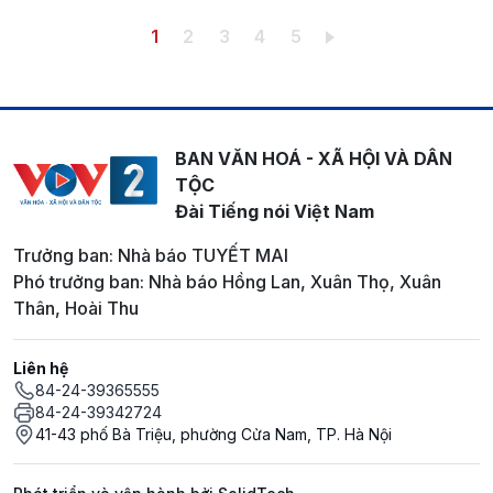
Pagination
Trang hiện thời
Trang
Trang
Trang
Trang
1
2
3
4
5
BAN VĂN HOÁ - XÃ HỘI VÀ DÂN
TỘC
Đài Tiếng nói Việt Nam
Trưởng ban: Nhà báo TUYẾT MAI
Phó trưởng ban: Nhà báo Hồng Lan, Xuân Thọ, Xuân
Thân, Hoài Thu
Liên hệ
84-24-39365555
84-24-39342724
41-43 phố Bà Triệu, phường Cửa Nam, TP. Hà Nội