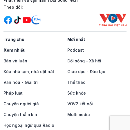
Phát triển và vận hành bởi SolidTech
Mạng xã hội
Theo dõi:
Trang chủ
Mới nhất
Xem nhiều
Podcast
Bàn và luận
Đời sống - Xã hội
Xóa nhà tạm, nhà dột nát
Giáo dục - Đào tạo
Văn hóa - Giải trí
Thể thao
Pháp luật
Sức khỏe
Chuyện người già
VOV2 kết nối
Chuyện thầm kín
Multimedia
Học ngoại ngữ qua Radio