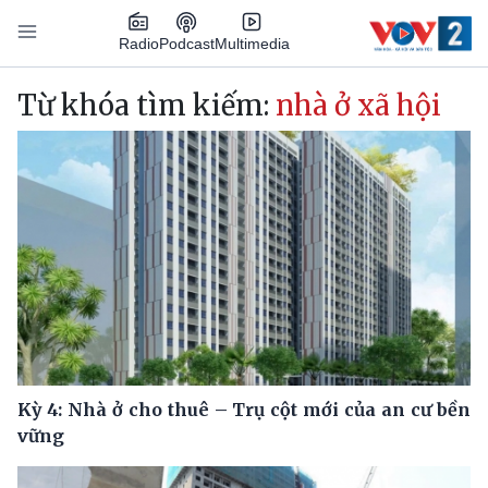
Nhảy đến nội dung
Podcast
Radio
Multimedia
Main navigation
Từ khóa tìm kiếm:
nhà ở xã hội
Kỳ 4: Nhà ở cho thuê – Trụ cột mới của an cư bền
vững