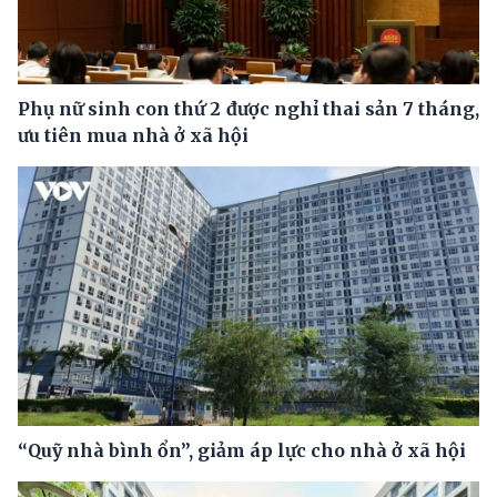
Phụ nữ sinh con thứ 2 được nghỉ thai sản 7 tháng,
ưu tiên mua nhà ở xã hội
“Quỹ nhà bình ổn”, giảm áp lực cho nhà ở xã hội