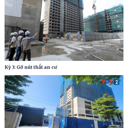
Kỳ 3: Gỡ nút thắt an cư