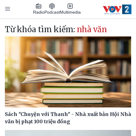
Nhảy đến nội dung
Podcast
Radio
Multimedia
Main navigation
Từ khóa tìm kiếm:
nhà văn
Sách "Chuyện với Thanh" - Nhà xuất bản Hội Nhà
văn bị phạt 100 triệu đồng