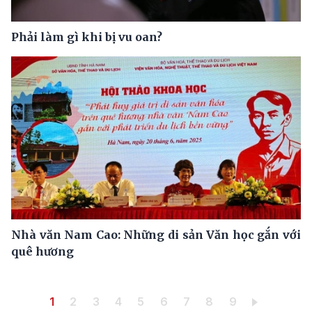
Phải làm gì khi bị vu oan?
Nhà văn Nam Cao: Những di sản Văn học gắn với
quê hương
Pagination
Trang hiện thời
Trang
Trang
Trang
Trang
Trang
Trang
Trang
Trang
1
2
3
4
5
6
7
8
9