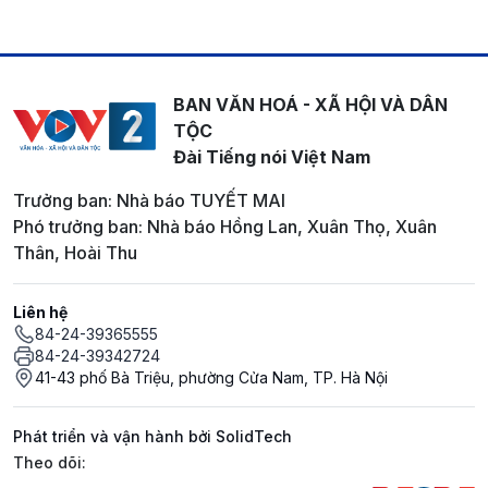
BAN VĂN HOÁ - XÃ HỘI VÀ DÂN
TỘC
Đài Tiếng nói Việt Nam
Trưởng ban: Nhà báo TUYẾT MAI
Phó trưởng ban: Nhà báo Hồng Lan, Xuân Thọ, Xuân
Thân, Hoài Thu
Liên hệ
84-24-39365555
84-24-39342724
41-43 phố Bà Triệu, phường Cửa Nam, TP. Hà Nội
Phát triển và vận hành bởi SolidTech
Mạng xã hội
Theo dõi: