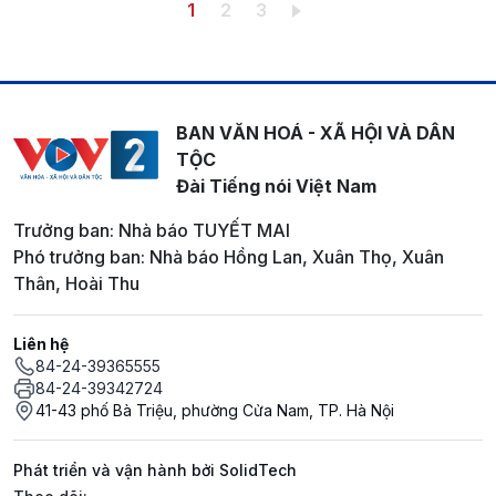
Pagination
Trang hiện thời
Trang
Trang
1
2
3
BAN VĂN HOÁ - XÃ HỘI VÀ DÂN
TỘC
Đài Tiếng nói Việt Nam
Trưởng ban: Nhà báo TUYẾT MAI
Phó trưởng ban: Nhà báo Hồng Lan, Xuân Thọ, Xuân
Thân, Hoài Thu
Liên hệ
84-24-39365555
84-24-39342724
41-43 phố Bà Triệu, phường Cửa Nam, TP. Hà Nội
Phát triển và vận hành bởi SolidTech