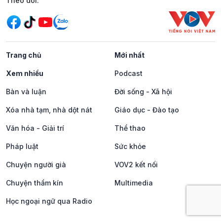
Mạng xã hội
Theo dõi:
Trang chủ
Mới nhất
Xem nhiều
Podcast
Bàn và luận
Đời sống - Xã hội
Xóa nhà tạm, nhà dột nát
Giáo dục - Đào tạo
Văn hóa - Giải trí
Thể thao
Pháp luật
Sức khỏe
Chuyện người già
VOV2 kết nối
Chuyện thầm kín
Multimedia
Học ngoại ngữ qua Radio