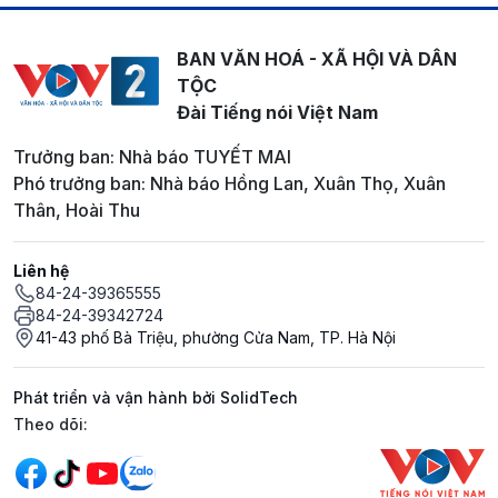
BAN VĂN HOÁ - XÃ HỘI VÀ DÂN
TỘC
Đài Tiếng nói Việt Nam
Trưởng ban: Nhà báo TUYẾT MAI
Phó trưởng ban: Nhà báo Hồng Lan, Xuân Thọ, Xuân
Thân, Hoài Thu
Liên hệ
84-24-39365555
84-24-39342724
41-43 phố Bà Triệu, phường Cửa Nam, TP. Hà Nội
Phát triển và vận hành bởi SolidTech
Mạng xã hội
Theo dõi: