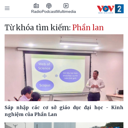
Nhảy đến nội dung
Podcast
Radio
Multimedia
Main navigation
Từ khóa tìm kiếm:
Phần lan
Sáp nhập các cơ sở giáo dục đại học - Kinh
nghiệm của Phần Lan