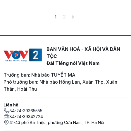
Pagination
Trang hiện thời
Trang
1
2
BAN VĂN HOÁ - XÃ HỘI VÀ DÂN
TỘC
Đài Tiếng nói Việt Nam
Trưởng ban: Nhà báo TUYẾT MAI
Phó trưởng ban: Nhà báo Hồng Lan, Xuân Thọ, Xuân
Thân, Hoài Thu
Liên hệ
84-24-39365555
84-24-39342724
41-43 phố Bà Triệu, phường Cửa Nam, TP. Hà Nội