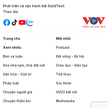
Phát triển và vận hành bởi SolidTech
Mạng xã hội
Theo dõi:
Trang chủ
Mới nhất
Xem nhiều
Podcast
Bàn và luận
Đời sống - Xã hội
Xóa nhà tạm, nhà dột nát
Giáo dục - Đào tạo
Văn hóa - Giải trí
Thể thao
Pháp luật
Sức khỏe
Chuyện người già
VOV2 kết nối
Chuyện thầm kín
Multimedia