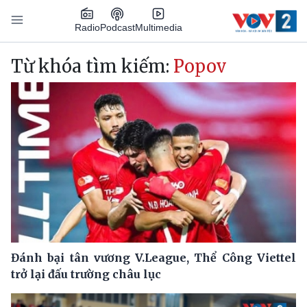
Nhảy đến nội dung
Podcast
Radio
Multimedia
Main navigation
Từ khóa tìm kiếm:
Popov
Đánh bại tân vương V.League, Thể Công Viettel
trở lại đấu trường châu lục