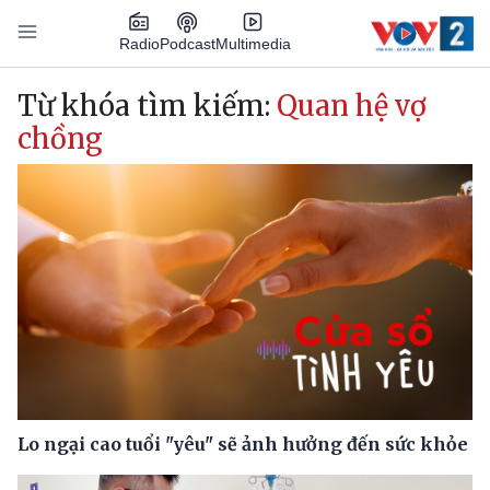
Nhảy đến nội dung
Podcast
Radio
Multimedia
Main navigation
Từ khóa tìm kiếm:
Quan hệ vợ
chồng
Lo ngại cao tuổi "yêu" sẽ ảnh hưởng đến sức khỏe