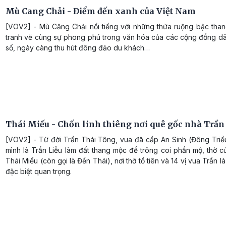
Mù Cang Chải - Điểm đến xanh của Việt Nam
[VOV2] - Mù Căng Chải nổi tiếng với những thửa ruộng bậc tha
tranh vẽ cùng sự phong phú trong văn hóa của các cộng đồng dân
số, ngày càng thu hút đông đảo du khách…
Thái Miếu - Chốn linh thiêng nơi quê gốc nhà Trần
[VOV2] - Từ đời Trần Thái Tông, vua đã cấp An Sinh (Đông Triề
mình là Trần Liễu làm đất thang mộc để trông coi phần mộ, thờ cú
Thái Miếu (còn gọi là Đền Thái), nơi thờ tổ tiên và 14 vị vua Trần là
đặc biệt quan trọng.