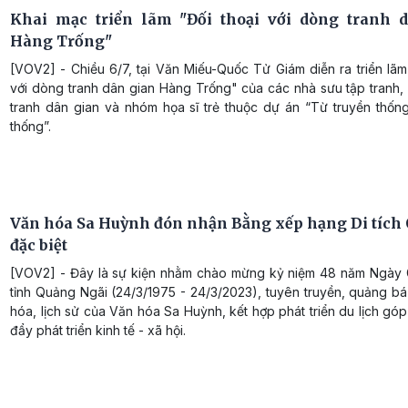
Khai mạc triển lãm "Đối thoại với dòng tranh 
Hàng Trống"
[VOV2] - Chiều 6/7, tại Văn Miếu-Quốc Tử Giám diễn ra triển lãm
với dòng tranh dân gian Hàng Trống" của các nhà sưu tập tranh,
tranh dân gian và nhóm họa sĩ trẻ thuộc dự án “Từ truyền thống
thống”.
Văn hóa Sa Huỳnh đón nhận Bằng xếp hạng Di tích 
đặc biệt
[VOV2] - Đây là sự kiện nhằm chào mừng kỷ niệm 48 năm Ngày 
tỉnh Quảng Ngãi (24/3/1975 - 24/3/2023), tuyên truyền, quảng bá 
hóa, lịch sử của Văn hóa Sa Huỳnh, kết hợp phát triển du lịch gó
đẩy phát triển kinh tế - xã hội.