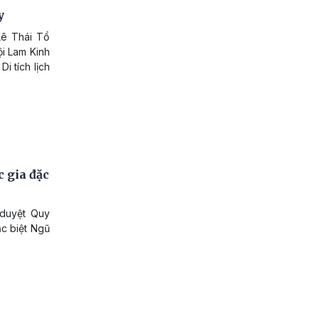
y
Lê Thái Tổ
ội Lam Kinh
i tích lịch
 gia đặc
 duyệt Quy
ặc biệt Ngũ