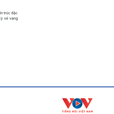
n trúc đặc
 kỳ vẻ vang