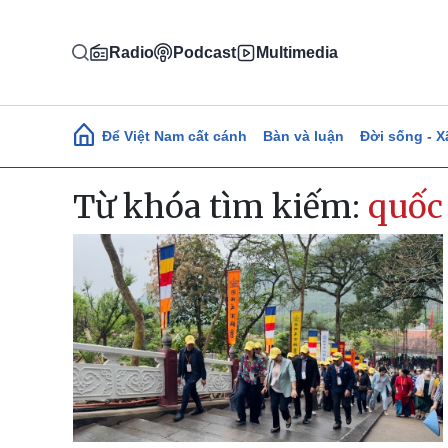
Nhảy đến nội dung
Radio
Podcast
Multimedia
Main navigation
Để Việt Nam cất cánh
Bàn và luận
Đời sống - X
Từ khóa tìm kiếm:
quốc 