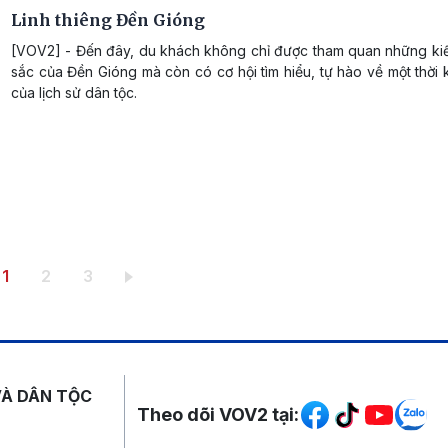
Linh thiêng Đền Gióng
[VOV2] - Đến đây, du khách không chỉ được tham quan những kiế
sắc của Đền Gióng mà còn có cơ hội tìm hiểu, tự hào về một thời
của lịch sử dân tộc.
Trang hiện thời
Trang
Trang
1
2
3
Mạng xã hội
VÀ DÂN TỘC
Theo dõi VOV2 tại: