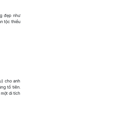
ng đẹp như
 tộc thiểu
u) cho anh
ng tổ tiên.
 một di tích