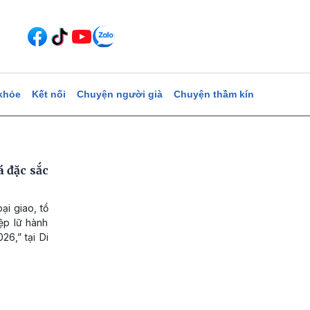
khỏe
Kết nối
Chuyện người già
Chuyện thầm kín
á đặc sắc
ại giao, tổ
ệp lữ hành
26,” tại Di