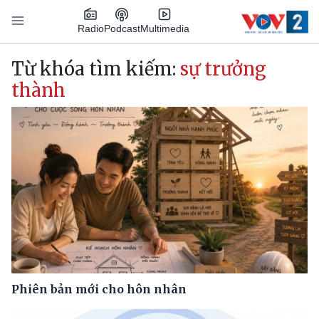
Nhảy đến nội dung
Podcast
Radio
Multimedia
Main navigation
Từ khóa tìm kiếm:
sự trưởng
thành
Phiên bản mới cho hôn nhân