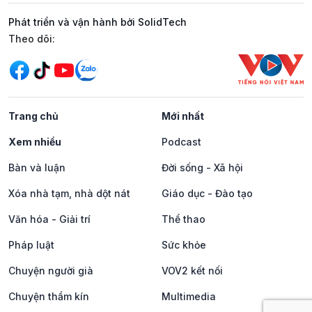
Phát triển và vận hành bởi SolidTech
Mạng xã hội
Theo dõi:
Trang chủ
Mới nhất
Xem nhiều
Podcast
Bàn và luận
Đời sống - Xã hội
Xóa nhà tạm, nhà dột nát
Giáo dục - Đào tạo
Văn hóa - Giải trí
Thể thao
Pháp luật
Sức khỏe
Chuyện người già
VOV2 kết nối
Chuyện thầm kín
Multimedia