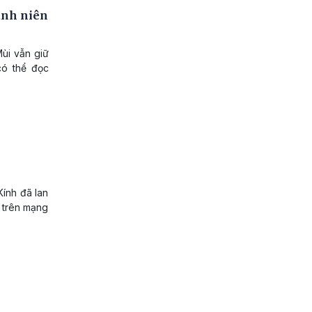
hanh niên
ùi vẫn giữ
có thể đọc
ính đã lan
o trên mạng