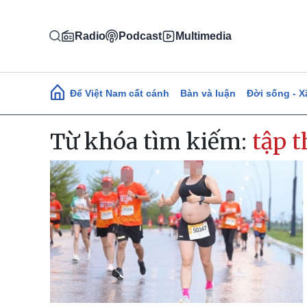
Nhảy đến nội dung
Radio
Podcast
Multimedia
Main navigation
Để Việt Nam cất cánh
Bàn và luận
Đời sống - X
Từ khóa tìm kiếm:
tập t