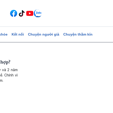
khỏe
Kết nối
Chuyện người già
Chuyện thầm kín
 hợp?
kỳ và 2 năm
. Chính vì
m.