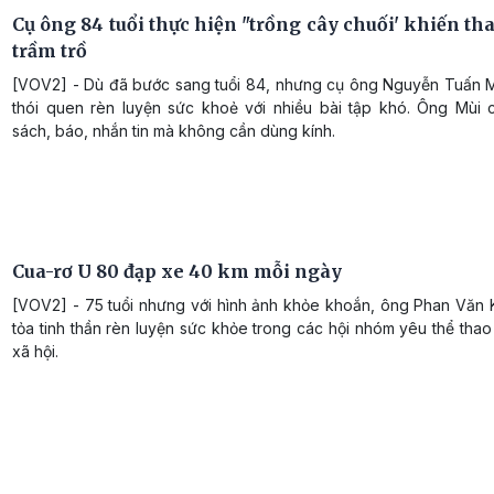
Cụ ông 84 tuổi thực hiện "trồng cây chuối' khiến t
trầm trồ
[VOV2] - Dù đã bước sang tuổi 84, nhưng cụ ông Nguyễn Tuấn M
thói quen rèn luyện sức khoẻ với nhiều bài tập khó. Ông Mùi 
sách, báo, nhắn tin mà không cần dùng kính.
Cua-rơ U 80 đạp xe 40 km mỗi ngày
[VOV2] - 75 tuổi nhưng với hình ảnh khỏe khoắn, ông Phan Văn K
tỏa tinh thần rèn luyện sức khỏe trong các hội nhóm yêu thể tha
xã hội.