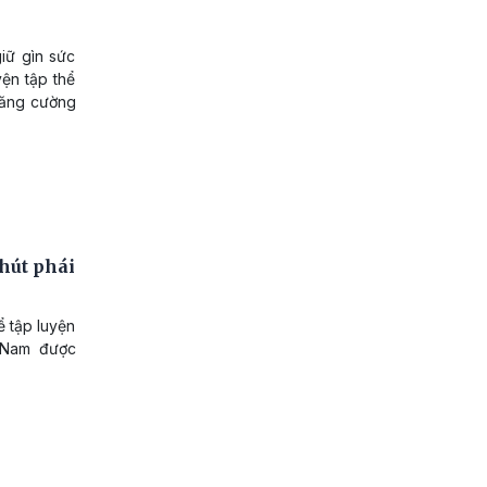
iữ gìn sức
ện tập thể
 tăng cường
 hút phái
ể tập luyện
t Nam được