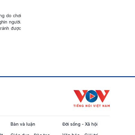
ng do chơi
ghìn người.
tránh được
Bàn và luận
Đời sống - Xã hội