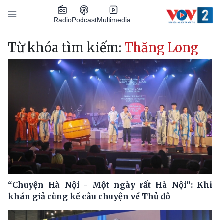
Nhảy đến nội dung
Podcast
Radio
Multimedia
Main navigation
Từ khóa tìm kiếm:
Thăng Long
“Chuyện Hà Nội - Một ngày rất Hà Nội”: Khi
khán giả cùng kể câu chuyện về Thủ đô