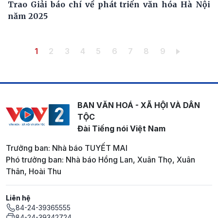
Trao Giải báo chí về phát triển văn hóa Hà Nội
năm 2025
Pagination
Trang hiện thời
Trang
Trang
Trang
Trang
Trang
Trang
Trang
Trang
1
2
3
4
5
6
7
8
9
BAN VĂN HOÁ - XÃ HỘI VÀ DÂN
TỘC
Đài Tiếng nói Việt Nam
Trưởng ban: Nhà báo TUYẾT MAI
Phó trưởng ban: Nhà báo Hồng Lan, Xuân Thọ, Xuân
Thân, Hoài Thu
Liên hệ
84-24-39365555
84-24-39342724