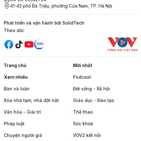
41-43 phố Bà Triệu, phường Cửa Nam, TP. Hà Nội
Phát triển và vận hành bởi SolidTech
Mạng xã hội
Theo dõi:
Trang chủ
Mới nhất
Xem nhiều
Podcast
Bàn và luận
Đời sống - Xã hội
Xóa nhà tạm, nhà dột nát
Giáo dục - Đào tạo
Văn hóa - Giải trí
Thể thao
Pháp luật
Sức khỏe
Chuyện người già
VOV2 kết nối