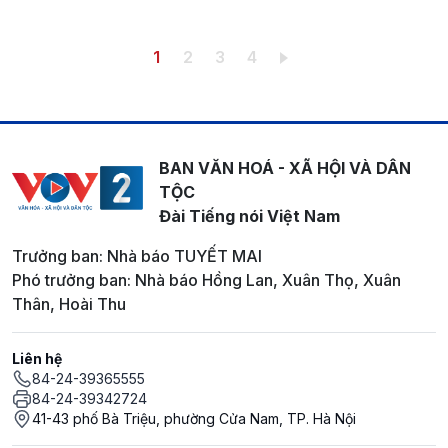
Pagination
Trang hiện thời
Trang
Trang
Trang
1
2
3
4
BAN VĂN HOÁ - XÃ HỘI VÀ DÂN
TỘC
Đài Tiếng nói Việt Nam
Trưởng ban: Nhà báo TUYẾT MAI
Phó trưởng ban: Nhà báo Hồng Lan, Xuân Thọ, Xuân
Thân, Hoài Thu
Liên hệ
84-24-39365555
84-24-39342724
41-43 phố Bà Triệu, phường Cửa Nam, TP. Hà Nội