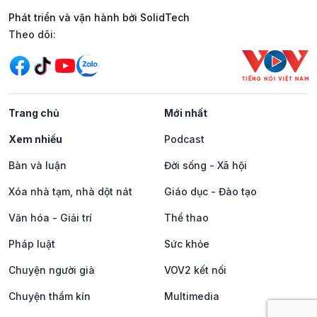
Phát triển và vận hành bởi SolidTech
Mạng xã hội
Theo dõi:
Trang chủ
Mới nhất
Xem nhiều
Podcast
Bàn và luận
Đời sống - Xã hội
Xóa nhà tạm, nhà dột nát
Giáo dục - Đào tạo
Văn hóa - Giải trí
Thể thao
Pháp luật
Sức khỏe
Chuyện người già
VOV2 kết nối
Chuyện thầm kín
Multimedia