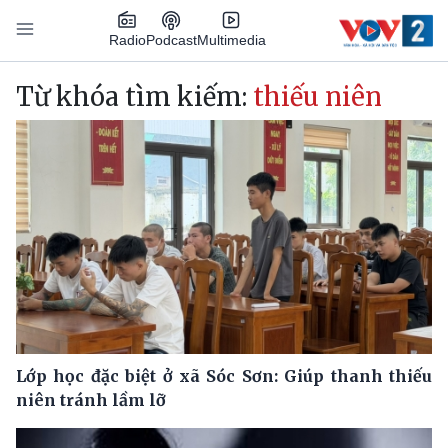
Nhảy đến nội dung
Podcast
Radio
Multimedia
Main navigation
Từ khóa tìm kiếm:
thiếu niên
Lớp học đặc biệt ở xã Sóc Sơn: Giúp thanh thiếu
niên tránh lầm lỡ