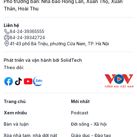
Phó trưởng ban: Nhà báo Hồng Lan, Xuân Thọ, Xuân
Thân, Hoài Thu
Liên hệ
84-24-39365555
84-24-39342724
41-43 phố Bà Triệu, phường Cửa Nam, TP. Hà Nội
Phát triển và vận hành bởi SolidTech
Mạng xã hội
Theo dõi:
Trang chủ
Mới nhất
Xem nhiều
Podcast
Bàn và luận
Đời sống - Xã hội
Xóa nhà tạm, nhà dột nát
Giáo dục - Đào tạo