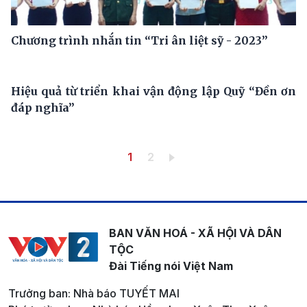
Chương trình nhắn tin “Tri ân liệt sỹ - 2023”
Hiệu quả từ triển khai vận động lập Quỹ “Đền ơn
đáp nghĩa”
Pagination
Trang hiện thời
Trang
1
2
BAN VĂN HOÁ - XÃ HỘI VÀ DÂN
TỘC
Đài Tiếng nói Việt Nam
Trưởng ban: Nhà báo TUYẾT MAI