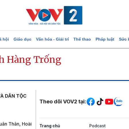
ã hội
Giáo dục
Văn hóa - Giải trí
Thể thao
Pháp luật
Sức 
h Hàng Trống
Mạng xã hội
VÀ DÂN TỘC
Theo dõi VOV2 tại:
uân Thân, Hoài
Trang chủ
Podcast