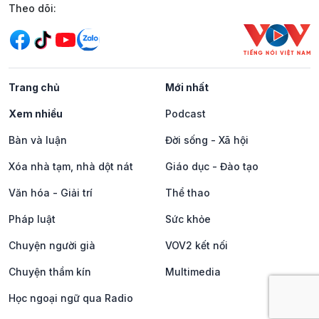
Mạng xã hội
Theo dõi:
Trang chủ
Mới nhất
Xem nhiều
Podcast
Bàn và luận
Đời sống - Xã hội
Xóa nhà tạm, nhà dột nát
Giáo dục - Đào tạo
Văn hóa - Giải trí
Thể thao
Pháp luật
Sức khỏe
Chuyện người già
VOV2 kết nối
Chuyện thầm kín
Multimedia
Học ngoại ngữ qua Radio