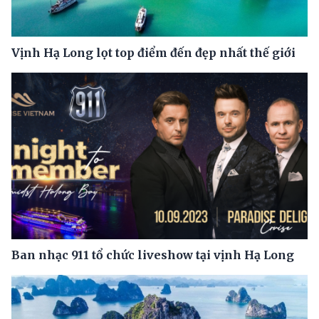
Vịnh Hạ Long lọt top điểm đến đẹp nhất thế giới
Ban nhạc 911 tổ chức liveshow tại vịnh Hạ Long