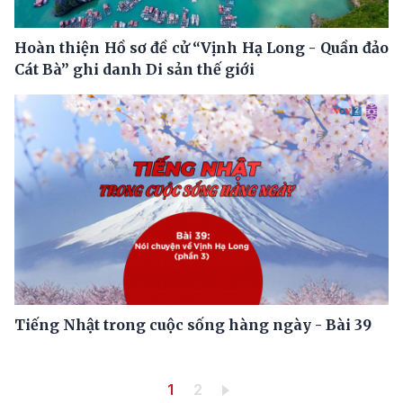
Hoàn thiện Hồ sơ đề cử “Vịnh Hạ Long - Quần đảo
Cát Bà” ghi danh Di sản thế giới
Tiếng Nhật trong cuộc sống hàng ngày - Bài 39
Pagination
Trang hiện thời
Trang
1
2