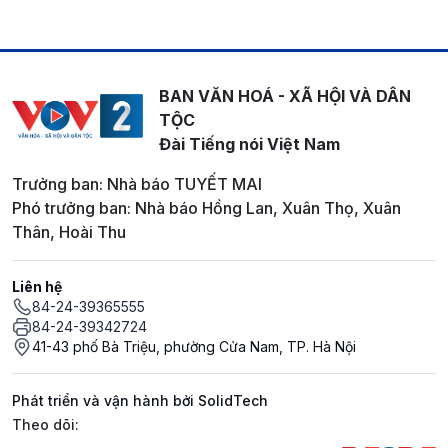
BAN VĂN HOÁ - XÃ HỘI VÀ DÂN
TỘC
Đài Tiếng nói Việt Nam
Trưởng ban: Nhà báo TUYẾT MAI
Phó trưởng ban: Nhà báo Hồng Lan, Xuân Thọ, Xuân
Thân, Hoài Thu
Liên hệ
84-24-39365555
84-24-39342724
41-43 phố Bà Triệu, phường Cửa Nam, TP. Hà Nội
Phát triển và vận hành bởi SolidTech
Mạng xã hội
Theo dõi: