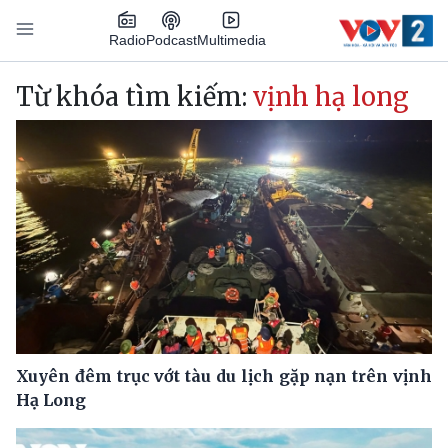
Nhảy đến nội dung
Podcast
Radio
Multimedia
Main navigation
Từ khóa tìm kiếm:
vịnh hạ long
Xuyên đêm trục vớt tàu du lịch gặp nạn trên vịnh
Hạ Long