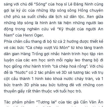
sáng với chủ đề “Sóng” của hoạ sĩ Lê Đăng Ninh cũng
gợi lại ký ức của những lớp sóng sông Hồng chuyên
chở phù sa suốt chiều dài lịch sử dân tộc. Xen giữa
những lớp sóng là hình ảnh tái hiện những người lao
động trong nghiên cứu về “Kỹ thuật của người An
Nam” của Henri Oger.
Phía chân cầu thang đi bộ từ cả 2 hướng được thiết kế
vẽ các bức “Cá chép vượt Vũ Môn” từ kho tàng tranh
dân gian Hàng Trống gợi nhắc hành trình học tập rèn
luyện của các em học sinh mỗi ngày leo thang bộ đi
học giống như hành trình “cá chép hoá rồng”. Với chủ
đề là “Nước” có 2 tác phẩm vẽ 3D sẽ tương tác với trụ
cột cầu thành 1 hình kéo khoá nước chảy tràn, và 1
bức tranh 3D phía sau bức tường đê với những con
thuyền giấy rất thân thuộc với tuổi học trò.
Tác phẩm phẩm “Tương lai” của tác giả Cấn Văn Ân