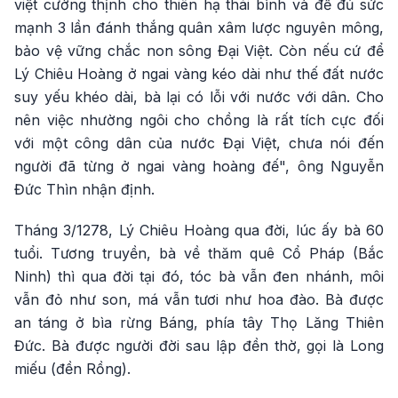
việt cường thịnh cho thiên hạ thái bình và để đủ sức
mạnh 3 lần đánh thắng quân xâm lược nguyên mông,
bảo vệ vững chắc non sông Đại Việt. Còn nếu cứ để
Lý Chiêu Hoàng ở ngai vàng kéo dài như thế đất nước
suy yếu khéo dài, bà lại có lỗi với nước với dân. Cho
nên việc nhường ngôi cho chồng là rất tích cực đối
với một công dân của nước Đại Việt, chưa nói đến
người đã từng ở ngai vàng hoàng đế", ông Nguyễn
Đức Thìn nhận định.
Tháng 3/1278, Lý Chiêu Hoàng qua đời, lúc ấy bà 60
tuổi. Tương truyền, bà về thăm quê Cổ Pháp (Bắc
Ninh) thì qua đời tại đó, tóc bà vẫn đen nhánh, môi
vẫn đỏ như son, má vẫn tươi như hoa đào. Bà được
an táng ở bìa rừng Báng, phía tây Thọ Lăng Thiên
Đức. Bà được người đời sau lập đền thờ, gọi là Long
miếu (đền Rồng).