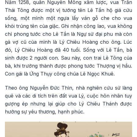
Năm 1258, quân Nguyên Mông xâm lược, vua Trần
Thái Tông được một vị tướng tên Lê Tần hộ giá cứu
sống, một mình một ngựa lấy ván gỗ che cho vua
khỏi trúng tên của giặc. Ghi nhận công lao, vua không
chỉ phong tước cho Lê Tần là Ngự sử đại phu mà còn
gả vợ cũ của mình là Lý Chiêu Hoàng cho ông. Lúc
đó, Lý Chiêu Hoàng đã 40 tuổi. Sống với Lê Tần, bà
sinh được 2 người con. Sau này, con trai Lê Tông của
bà, khi trưởng thành được phong tước Thượng vị hầu.
Con gái là Ứng Thụy công chúa Lê Ngọc Khuê.
Theo ông Nguyễn Đức Thìn, nhà nghiên cứu sử làng
quê và các di tích trên đất vua Lý, cuộc hôn nhân tuy
gượng ép nhưng lại giúp cho Lý Chiêu Thánh được
hưởng sự yêu thương, hạnh phúc.