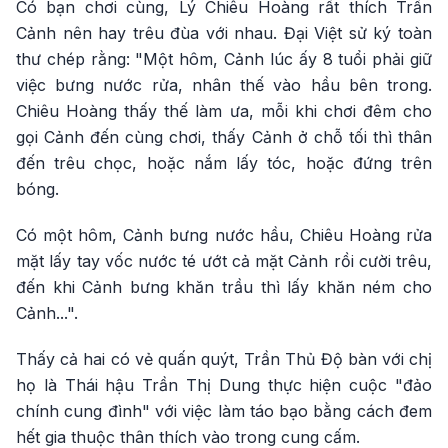
Có bạn chơi cùng, Lý Chiêu Hoàng rất thích Trần
Cảnh nên hay trêu đùa với nhau. Đại Việt sử ký toàn
thư chép rằng: "Một hôm, Cảnh lúc ấy 8 tuổi phải giữ
việc bưng nước rửa, nhân thế vào hầu bên trong.
Chiêu Hoàng thấy thế làm ưa, mỗi khi chơi đêm cho
gọi Cảnh đến cùng chơi, thấy Cảnh ở chỗ tối thì thân
đến trêu chọc, hoặc nắm lấy tóc, hoặc đứng trên
bóng.
Có một hôm, Cảnh bưng nước hầu, Chiêu Hoàng rửa
mặt lấy tay vốc nước té ướt cả mặt Cảnh rồi cười trêu,
đến khi Cảnh bưng khăn trầu thì lấy khăn ném cho
Cảnh...".
Thấy cả hai có vẻ quấn quýt, Trần Thủ Độ bàn với chị
họ là Thái hậu Trần Thị Dung thực hiện cuộc "đảo
chính cung đình" với việc làm táo bạo bằng cách đem
hết gia thuộc thân thích vào trong cung cấm.