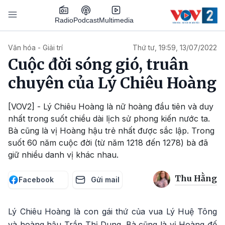
Nhảy đến nội dung
Podcast
Radio
Multimedia
Main navigation
Văn hóa - Giải trí
Thứ tư, 19:59, 13/07/2022
Cuộc đời sóng gió, truân
chuyên của Lý Chiêu Hoàng
[VOV2] - Lý Chiêu Hoàng là nữ hoàng đầu tiên và duy
nhất trong suốt chiều dài lịch sử phong kiến nước ta.
Bà cũng là vị Hoàng hậu trẻ nhất được sắc lập. Trong
suốt 60 năm cuộc đời (từ năm 1218 đến 1278) bà đã
giữ nhiều danh vị khác nhau.
Thu Hằng
Facebook
Gửi mail
Lý Chiêu Hoàng là con gái thứ của vua Lý Huệ Tông
và hoàng hậu Trần Thị Dung. Bà cũng là vị Hoàng đế