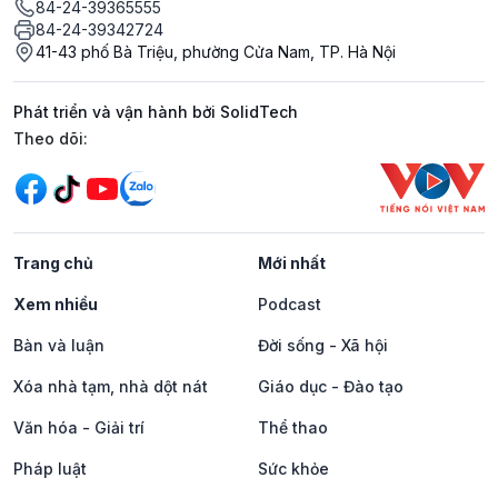
84-24-39365555
84-24-39342724
41-43 phố Bà Triệu, phường Cửa Nam, TP. Hà Nội
Phát triển và vận hành bởi SolidTech
Mạng xã hội
Theo dõi:
Trang chủ
Mới nhất
Xem nhiều
Podcast
Bàn và luận
Đời sống - Xã hội
Xóa nhà tạm, nhà dột nát
Giáo dục - Đào tạo
Văn hóa - Giải trí
Thể thao
Pháp luật
Sức khỏe