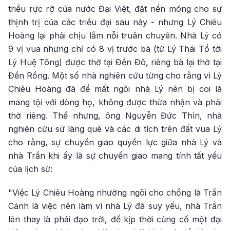
triều rực rỡ của nước Đại Việt, đặt nền móng cho sự
thịnh trị của các triều đại sau này - nhưng Lý Chiêu
Hoàng lại phải chịu lắm nỗi truân chuyên. Nhà Lý có
9 vị vua nhưng chỉ có 8 vị trước bà (từ Lý Thái Tổ tới
Lý Huệ Tông) được thờ tại Đền Đô, riêng bà lại thờ tại
Đền Rồng. Một số nhà nghiên cứu từng cho rằng vì Lý
Chiêu Hoàng đã để mất ngôi nhà Lý nên bị coi là
mang tội với dòng họ, không được thừa nhận và phải
thờ riêng. Thế nhưng, ông Nguyễn Đức Thìn, nhà
nghiên cứu sử làng quê và các di tích trên đất vua Lý
cho rằng, sự chuyển giao quyền lực giữa nhà Lý và
nhà Trần khi ấy là sự chuyển giao mang tính tất yếu
của lịch sử:
"Việc Lý Chiêu Hoàng nhường ngôi cho chồng là Trần
Cảnh là việc nên làm vì nhà Lý đã suy yếu, nhà Trần
lên thay là phải đạo trời, để kịp thời củng cố một đại