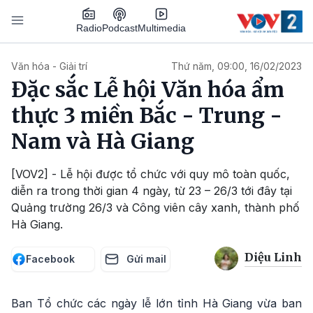
Nhảy đến nội dung
Podcast
Radio
Multimedia
Main navigation
Văn hóa - Giải trí
Thứ năm, 09:00, 16/02/2023
Đặc sắc Lễ hội Văn hóa ẩm
thực 3 miền Bắc - Trung -
Nam và Hà Giang
[VOV2] - Lễ hội được tổ chức với quy mô toàn quốc,
diễn ra trong thời gian 4 ngày, từ 23 – 26/3 tới đây tại
Quảng trường 26/3 và Công viên cây xanh, thành phố
Hà Giang.
Diệu Linh
Facebook
Gửi mail
Ban Tổ chức các ngày lễ lớn tỉnh Hà Giang vừa ban