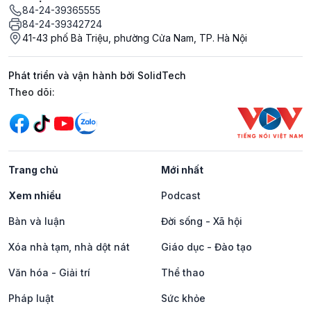
84-24-39365555
84-24-39342724
41-43 phố Bà Triệu, phường Cửa Nam, TP. Hà Nội
Phát triển và vận hành bởi SolidTech
Mạng xã hội
Theo dõi:
Trang chủ
Mới nhất
Xem nhiều
Podcast
Bàn và luận
Đời sống - Xã hội
Xóa nhà tạm, nhà dột nát
Giáo dục - Đào tạo
Văn hóa - Giải trí
Thể thao
Pháp luật
Sức khỏe