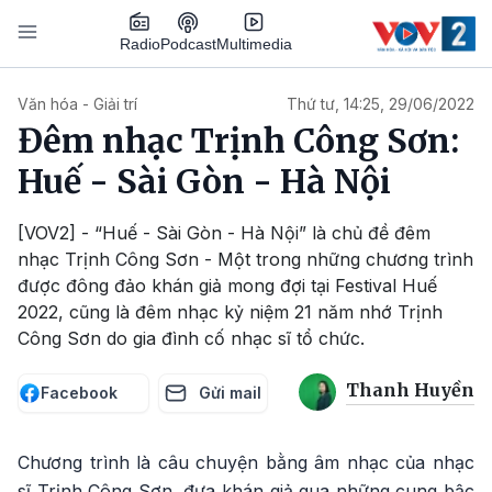
Nhảy đến nội dung
Podcast
Radio
Multimedia
Main navigation
Văn hóa - Giải trí
Thứ tư, 14:25, 29/06/2022
Đêm nhạc Trịnh Công Sơn:
Huế - Sài Gòn - Hà Nội
[VOV2] - “Huế - Sài Gòn - Hà Nội” là chủ đề đêm
nhạc Trịnh Công Sơn - Một trong những chương trình
được đông đảo khán giả mong đợi tại Festival Huế
2022, cũng là đêm nhạc kỷ niệm 21 năm nhớ Trịnh
Công Sơn do gia đình cố nhạc sĩ tổ chức.
Thanh Huyền
Facebook
Gửi mail
Chương trình là câu chuyện bằng âm nhạc của nhạc
sĩ Trịnh Công Sơn, đưa khán giả qua những cung bậc