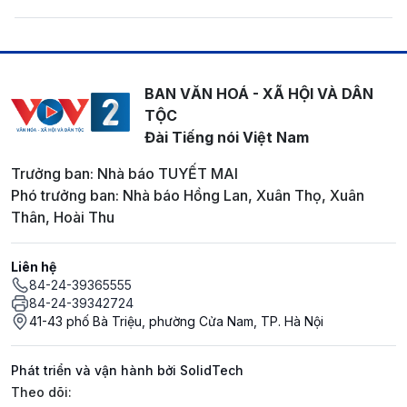
BAN VĂN HOÁ - XÃ HỘI VÀ DÂN
TỘC
Đài Tiếng nói Việt Nam
Trưởng ban: Nhà báo TUYẾT MAI
Phó trưởng ban: Nhà báo Hồng Lan, Xuân Thọ, Xuân
Thân, Hoài Thu
Liên hệ
84-24-39365555
84-24-39342724
41-43 phố Bà Triệu, phường Cửa Nam, TP. Hà Nội
Phát triển và vận hành bởi SolidTech
Mạng xã hội
Theo dõi: