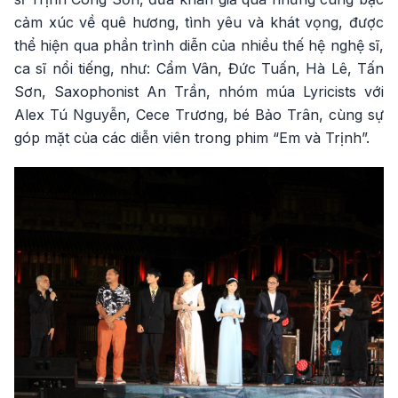
cảm xúc về quê hương, tình yêu và khát vọng, được
thể hiện qua phần trình diễn của nhiều thế hệ nghệ sĩ,
ca sĩ nổi tiếng, như: Cẩm Vân, Đức Tuấn, Hà Lê, Tấn
Sơn, Saxophonist An Trần, nhóm múa Lyricists với
Alex Tú Nguyễn, Cece Trương, bé Bảo Trân, cùng sự
góp mặt của các diễn viên trong phim “Em và Trịnh”.