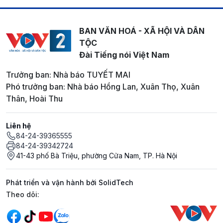
BAN VĂN HOÁ - XÃ HỘI VÀ DÂN
TỘC
Đài Tiếng nói Việt Nam
Trưởng ban: Nhà báo TUYẾT MAI
Phó trưởng ban: Nhà báo Hồng Lan, Xuân Thọ, Xuân
Thân, Hoài Thu
Liên hệ
84-24-39365555
84-24-39342724
41-43 phố Bà Triệu, phường Cửa Nam, TP. Hà Nội
Phát triển và vận hành bởi SolidTech
Mạng xã hội
Theo dõi: