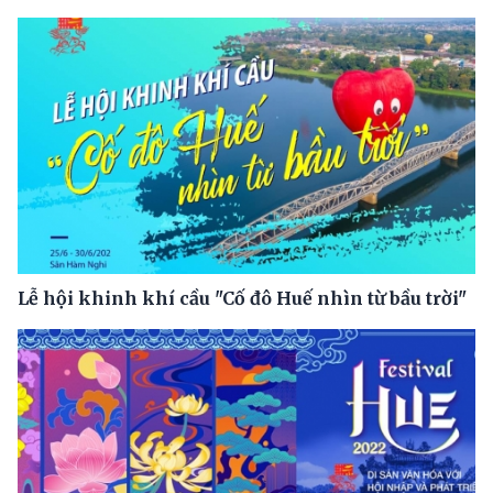
Lễ hội khinh khí cầu "Cố đô Huế nhìn từ bầu trời"