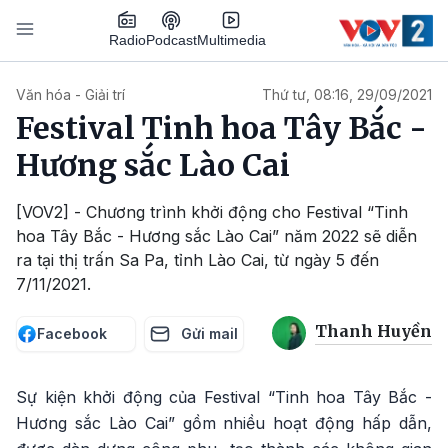
Nhảy đến nội dung
Podcast
Radio
Multimedia
Main navigation
Văn hóa - Giải trí
Thứ tư, 08:16, 29/09/2021
Festival Tinh hoa Tây Bắc -
Hương sắc Lào Cai
[VOV2] - Chương trình khởi động cho Festival “Tinh
hoa Tây Bắc - Hương sắc Lào Cai” năm 2022 sẽ diễn
ra tại thị trấn Sa Pa, tỉnh Lào Cai, từ ngày 5 đến
7/11/2021.
Thanh Huyền
Facebook
Gửi mail
Sự kiện khởi động của Festival “Tinh hoa Tây Bắc -
Hương sắc Lào Cai” gồm nhiều hoạt động hấp dẫn,