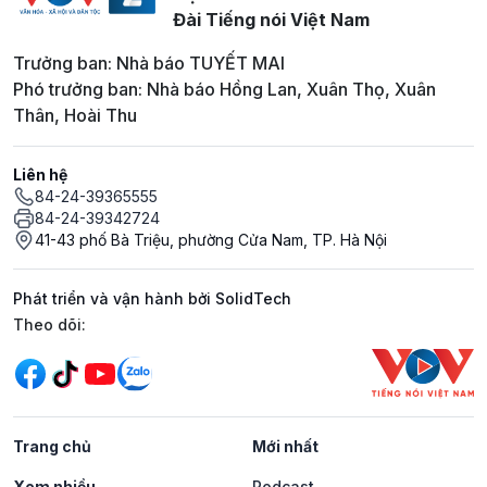
Đài Tiếng nói Việt Nam
Trưởng ban: Nhà báo TUYẾT MAI
Phó trưởng ban: Nhà báo Hồng Lan, Xuân Thọ, Xuân
Thân, Hoài Thu
Liên hệ
84-24-39365555
84-24-39342724
41-43 phố Bà Triệu, phường Cửa Nam, TP. Hà Nội
Phát triển và vận hành bởi SolidTech
Mạng xã hội
Theo dõi:
Trang chủ
Mới nhất
Xem nhiều
Podcast