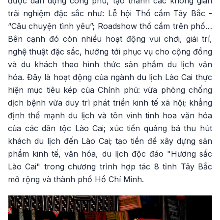
được dàn dựng công phu, tạo thành các không gian
trải nghiệm đặc sắc như: Lễ hội Thổ cẩm Tây Bắc -
“Câu chuyện tình yêu”; Roadshow thổ cẩm trên phố…
Bên cạnh đó còn nhiều hoạt động vui chơi, giải trí,
nghệ thuật đặc sắc, hướng tới phục vụ cho cộng đồng
và du khách theo hình thức sản phẩm du lịch văn
hóa. Đây là hoạt động của ngành du lịch Lào Cai thực
hiện mục tiêu kép của Chính phủ: vừa phòng chống
dịch bệnh vừa duy trì phát triển kinh tế xã hội; khẳng
định thế mạnh du lịch và tôn vinh tinh hoa văn hóa
của các dân tộc Lào Cai; xúc tiến quảng bá thu hút
khách du lịch đến Lào Cai; tạo tiền đề xây dựng sản
phẩm kinh tế, văn hóa, du lịch độc đáo "Hương sắc
Lào Cai" trong chương trình hợp tác 8 tỉnh Tây Bắc
mở rộng và thành phố Hồ Chí Minh.