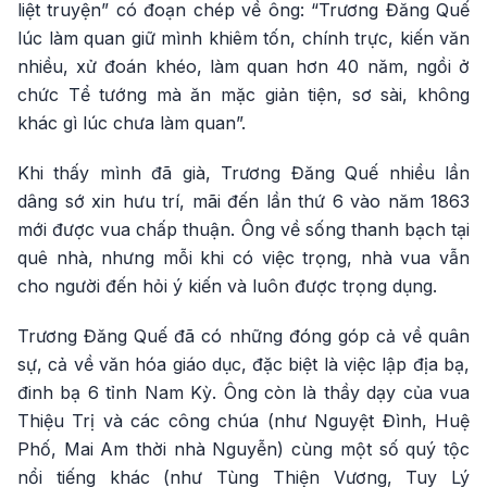
liệt truyện” có đoạn chép về ông: “Trương Đăng Quế
lúc làm quan giữ mình khiêm tốn, chính trực, kiến văn
nhiều, xử đoán khéo, làm quan hơn 40 năm, ngồi ở
chức Tể tướng mà ăn mặc giản tiện, sơ sài, không
khác gì lúc chưa làm quan”.
Khi thấy mình đã già, Trương Đăng Quế nhiều lần
dâng sớ xin hưu trí, mãi đến lần thứ 6 vào năm 1863
mới được vua chấp thuận. Ông về sống thanh bạch tại
quê nhà, nhưng mỗi khi có việc trọng, nhà vua vẫn
cho người đến hỏi ý kiến và luôn được trọng dụng.
Trương Đăng Quế đã có những đóng góp cả về quân
sự, cả về văn hóa giáo dục, đặc biệt là việc lập địa bạ,
đinh bạ 6 tỉnh Nam Kỳ. Ông còn là thầy dạy của vua
Thiệu Trị và các công chúa (như Nguyệt Đình, Huệ
Phố, Mai Am thời nhà Nguyễn) cùng một số quý tộc
nổi tiếng khác (như Tùng Thiện Vương, Tuy Lý