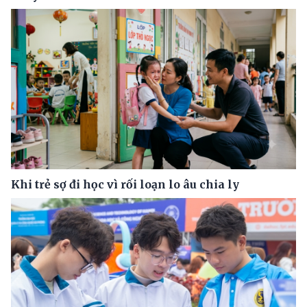
Khi trẻ sợ đi học vì rối loạn lo âu chia ly