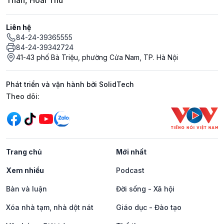
Thân, Hoài Thu
Liên hệ
84-24-39365555
84-24-39342724
41-43 phố Bà Triệu, phường Cửa Nam, TP. Hà Nội
Phát triển và vận hành bởi SolidTech
Mạng xã hội
Theo dõi:
Trang chủ
Mới nhất
Xem nhiều
Podcast
Bàn và luận
Đời sống - Xã hội
Xóa nhà tạm, nhà dột nát
Giáo dục - Đào tạo