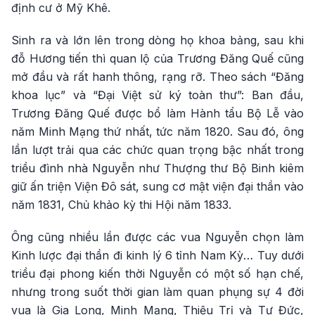
định cư ở Mỹ Khê.
Sinh ra và lớn lên trong dòng họ khoa bảng, sau khi
đỗ Hương tiến thì quan lộ của Trương Đăng Quế cũng
mở đầu và rất hanh thông, rạng rỡ. Theo sách “Đăng
khoa lục” và “Đại Việt sử ký toàn thư”: Ban đầu,
Trương Đăng Quế được bổ làm Hành tẩu Bộ Lễ vào
năm Minh Mạng thứ nhất, tức năm 1820. Sau đó, ông
lần lượt trải qua các chức quan trọng bậc nhất trong
triều đình nhà Nguyễn như Thượng thư Bộ Binh kiêm
giữ ấn triện Viện Đô sát, sung cơ mật viện đại thần vào
năm 1831, Chủ khảo kỳ thi Hội năm 1833.
Ông cũng nhiều lần được các vua Nguyễn chọn làm
Kinh lược đại thần đi kinh lý 6 tỉnh Nam Kỳ… Tuy dưới
triều đại phong kiến thời Nguyễn có một số hạn chế,
nhưng trong suốt thời gian làm quan phụng sự 4 đời
vua là Gia Long, Minh Mạng, Thiệu Trị và Tự Đức,