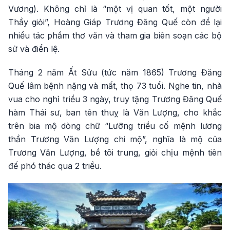
Vương). Không chỉ là “một vị quan tốt, một người
Thầy giỏi”, Hoàng Giáp Trương Đăng Quế còn để lại
nhiều tác phẩm thơ văn và tham gia biên soạn các bộ
sử và điển lệ.
Tháng 2 năm Ất Sửu (tức năm 1865) Trương Đăng
Quế lâm bệnh nặng và mất, thọ 73 tuổi. Nghe tin, nhà
vua cho nghỉ triều 3 ngày, truy tặng Trương Đăng Quế
hàm Thái sư, ban tên thuỵ là Văn Lượng, cho khắc
trên bia mộ dòng chữ “Lưỡng triều cố mệnh lương
thần Trương Văn Lượng chi mộ”, nghĩa là mộ của
Trương Văn Lượng, bề tôi trung, giỏi chịu mệnh tiên
đế phó thác qua 2 triều.