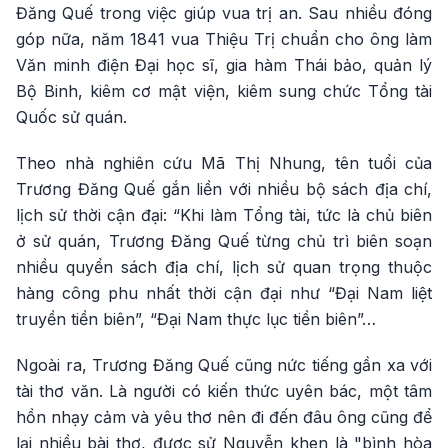
Đăng Quế trong việc giúp vua trị an. Sau nhiều đóng
góp nữa, năm 1841 vua Thiệu Trị chuẩn cho ông làm
Văn minh điện Đại học sĩ, gia hàm Thái bảo, quản lý
Bộ Binh, kiêm cơ mật viện, kiêm sung chức Tổng tài
Quốc sử quán.
Theo nhà nghiên cứu Mã Thị Nhung, tên tuổi của
Trương Đăng Quế gắn liền với nhiều bộ sách địa chí,
lịch sử thời cận đại: “Khi làm Tổng tài, tức là chủ biên
ở sử quán, Trương Đăng Quế từng chủ trì biên soạn
nhiều quyển sách địa chí, lịch sử quan trọng thuộc
hàng công phu nhất thời cận đại như “Đại Nam liệt
truyền tiền biên”, “Đại Nam thực lục tiền biên”…
Ngoài ra, Trương Đăng Quế cũng nức tiếng gần xa với
tài thơ văn. Là người có kiến thức uyên bác, một tâm
hồn nhạy cảm và yêu thơ nên đi đến đâu ông cũng để
lại nhiều bài thơ, được sử Nguyễn khen là "bình hòa