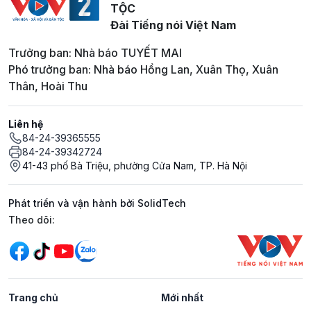
TỘC
Đài Tiếng nói Việt Nam
Trưởng ban: Nhà báo TUYẾT MAI
Phó trưởng ban: Nhà báo Hồng Lan, Xuân Thọ, Xuân
Thân, Hoài Thu
Liên hệ
84-24-39365555
84-24-39342724
41-43 phố Bà Triệu, phường Cửa Nam, TP. Hà Nội
Phát triển và vận hành bởi SolidTech
Mạng xã hội
Theo dõi:
Trang chủ
Mới nhất