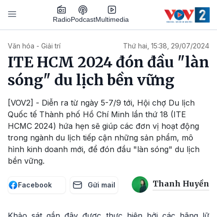
Nhảy đến nội dung
Podcast
Radio
Multimedia
Main navigation
Văn hóa - Giải trí
Thứ hai, 15:38, 29/07/2024
ITE HCM 2024 đón đầu "làn
sóng" du lịch bền vững
[VOV2] - Diễn ra từ ngày 5-7/9 tới, Hội chợ Du lịch
Quốc tế Thành phố Hồ Chí Minh lần thứ 18 (ITE
HCMC 2024) hứa hẹn sẽ giúp các đơn vị hoạt động
trong ngành du lịch tiếp cận những sản phẩm, mô
hình kinh doanh mới, để đón đầu "làn sóng" du lịch
bền vững.
Thanh Huyền
Facebook
Gửi mail
Khảo sát gần đây được thực hiện bởi các hãng lữ