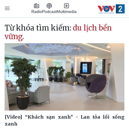
Nhảy đến nội dung
Podcast
Radio
Multimedia
Main navigation
Từ khóa tìm kiếm:
du lịch bền
vững.
[Video] “Khách sạn xanh" - Lan tỏa lối sống
xanh