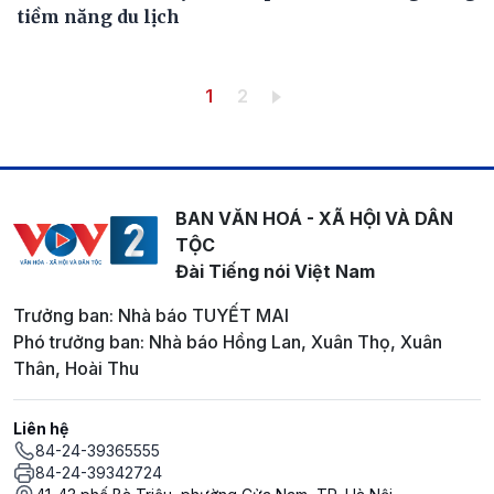
tiềm năng du lịch
Pagination
Trang hiện thời
Trang
1
2
BAN VĂN HOÁ - XÃ HỘI VÀ DÂN
TỘC
Đài Tiếng nói Việt Nam
Trưởng ban: Nhà báo TUYẾT MAI
Phó trưởng ban: Nhà báo Hồng Lan, Xuân Thọ, Xuân
Thân, Hoài Thu
Liên hệ
84-24-39365555
84-24-39342724