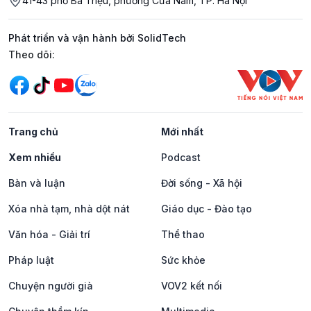
41-43 phố Bà Triệu, phường Cửa Nam, TP. Hà Nội
Phát triển và vận hành bởi SolidTech
Mạng xã hội
Theo dõi:
Trang chủ
Mới nhất
Xem nhiều
Podcast
Bàn và luận
Đời sống - Xã hội
Xóa nhà tạm, nhà dột nát
Giáo dục - Đào tạo
Văn hóa - Giải trí
Thể thao
Pháp luật
Sức khỏe
Chuyện người già
VOV2 kết nối