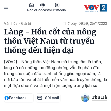
Nhảy đến nội dung
Podcast
Radio
Multimedia
Main navigation
Văn hóa - Giải trí
Thứ bảy, 09:59, 25/11/2023
Làng - Hồn cốt của nông
thôn Việt Nam từ truyền
thống đến hiện đại
[VOV2] - Nông thôn Việt Nam mà trung tâm là thôn,
làng dù có những tác động nhưng vẫn là pháo đài
trong các cuộc đấu tranh chống giặc ngoại xâm, là
nơi bảo tồn và phát triển nền văn hóa truyền thống, là
một “lựa chọn” và là một hiện tượng trong lịch sử.
Thu Hà
Facebook
Gửi mail