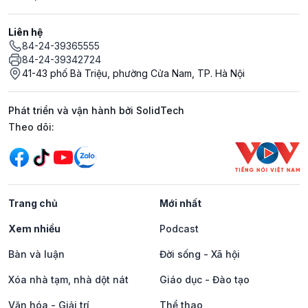
Liên hệ
84-24-39365555
84-24-39342724
41-43 phố Bà Triệu, phường Cửa Nam, TP. Hà Nội
Phát triển và vận hành bởi SolidTech
Mạng xã hội
Theo dõi:
Trang chủ
Mới nhất
Xem nhiều
Podcast
Bàn và luận
Đời sống - Xã hội
Xóa nhà tạm, nhà dột nát
Giáo dục - Đào tạo
Văn hóa - Giải trí
Thể thao