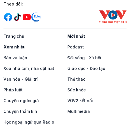
Mạng xã hội
Theo dõi:
Trang chủ
Mới nhất
Xem nhiều
Podcast
Bàn và luận
Đời sống - Xã hội
Xóa nhà tạm, nhà dột nát
Giáo dục - Đào tạo
Văn hóa - Giải trí
Thể thao
Pháp luật
Sức khỏe
Chuyện người già
VOV2 kết nối
Chuyện thầm kín
Multimedia
Học ngoại ngữ qua Radio