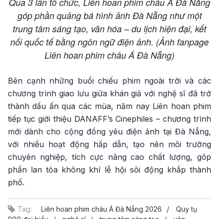
Qua 3 lần tổ chức, Liên hoan phim châu Á Đà Nẵng
góp phần quảng bá hình ảnh Đà Nẵng như một
trung tâm sáng tạo, văn hóa – du lịch hiện đại, kết
nối quốc tế bằng ngôn ngữ điện ảnh. (Ảnh fanpage
Liên hoan phim châu Á Đà Nẵng)
Bên cạnh những buổi chiếu phim ngoài trời và các
chương trình giao lưu giữa khán giả với nghệ sĩ đã trở
thành dấu ấn qua các mùa, năm nay Liên hoan phim
tiếp tục giới thiệu DANAFF’s Cinephiles – chương trình
mới dành cho cộng đồng yêu điện ảnh tại Đà Nẵng,
với nhiều hoạt động hấp dẫn, tạo nên môi trường
chuyên nghiệp, tích cực nâng cao chất lượng, góp
phần lan tỏa không khí lễ hội sôi động khắp thành
phố.
Tag:
Liên hoan phim châu Á Đà Nẵng 2026
Quy tụ