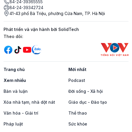
84-24-39365555
84-24-39342724
41-43 phố Bà Triệu, phường Cửa Nam, TP. Hà Nội
Phát triển và vận hành bởi SolidTech
Mạng xã hội
Theo dõi:
Trang chủ
Mới nhất
Xem nhiều
Podcast
Bàn và luận
Đời sống - Xã hội
Xóa nhà tạm, nhà dột nát
Giáo dục - Đào tạo
Văn hóa - Giải trí
Thể thao
Pháp luật
Sức khỏe