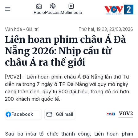
Nhảy đến nội dung
Podcast
Radio
Multimedia
Main navigation
Văn hóa - Giải trí
Thứ hai, 19:03, 23/03/2026
Liên hoan phim châu Á Đà
Nẵng 2026: Nhịp cầu từ
châu Á ra thế giới
[VOV2] - Liên hoan phim châu Á Đà Nẵng lần thứ Tư
diễn ra trong 7 ngày ở TP Đà Nẵng với quy mô ngày
càng toàn diện, quy tụ 900 đại biểu, trong đó có hơn
200 khách mời quốc tế.
VOV2
Facebook
Gửi mail
Sau ba mùa tổ chức thành công, Liên hoan phim