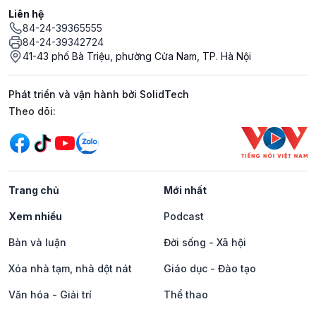
Liên hệ
84-24-39365555
84-24-39342724
41-43 phố Bà Triệu, phường Cửa Nam, TP. Hà Nội
Phát triển và vận hành bởi SolidTech
Mạng xã hội
Theo dõi:
Trang chủ
Mới nhất
Xem nhiều
Podcast
Bàn và luận
Đời sống - Xã hội
Xóa nhà tạm, nhà dột nát
Giáo dục - Đào tạo
Văn hóa - Giải trí
Thể thao