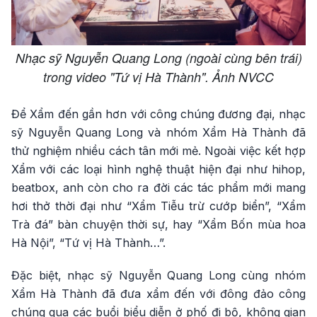
Nhạc sỹ Nguyễn Quang Long (ngoài cùng bên trái)
trong video "Tứ vị Hà Thành". Ảnh NVCC
Để Xẩm đến gần hơn với công chúng đương đại, nhạc
sỹ Nguyễn Quang Long và nhóm Xẩm Hà Thành đã
thử nghiệm nhiều cách tân mới mẻ. Ngoài việc kết hợp
Xẩm với các loại hình nghệ thuật hiện đại như hihop,
beatbox, anh còn cho ra đời các tác phẩm mới mang
hơi thở thời đại như “Xẩm Tiễu trừ cướp biển”, “Xẩm
Trà đá” bàn chuyện thời sự, hay “Xẩm Bốn mùa hoa
Hà Nội”, “Tứ vị Hà Thành…”.
Đặc biệt, nhạc sỹ Nguyễn Quang Long cùng nhóm
Xẩm Hà Thành đã đưa xẩm đến với đông đảo công
chúng qua các buổi biểu diễn ở phố đi bộ, không gian