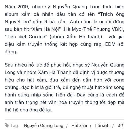
Năm 2019, nhạc sỹ Nguyễn Quang Long thực hiện
album xẩm cá nhân đầu tiên có tên “Trách ông
Nguyệt lão” gồm 9 bài xẩm. Anh cũng là người đứng
sau bản hit “Xẩm Hà Nội” (Hà Myo-Thế Phương VBK),
“Tiêu diệt Corona” (nhóm Xẩm Hà thành)… với giai
điệu xẩm truyền thống kết hợp cùng rap, EDM sôi
động.
Sau nhiều nỗ lực để phục hồi, nhạc sỹ Nguyễn Quang
Long và nhóm Xẩm Hà Thành đã định vị được thương
hiệu cho hát xẩm, đưa xẩm đến gần hơn với công
chúng, đặc biệt là giới trẻ, để nghệ thuật hát xẩm song
hành cùng nhịp sống hiện đại. Đây cũng là cách để
anh trân trọng nét văn hóa truyền thống tốt đẹp mà
thế hệ cha ông để lại.
Tag:
Nguyễn Quang Long
Hát xẩm
hồi sinh
đời