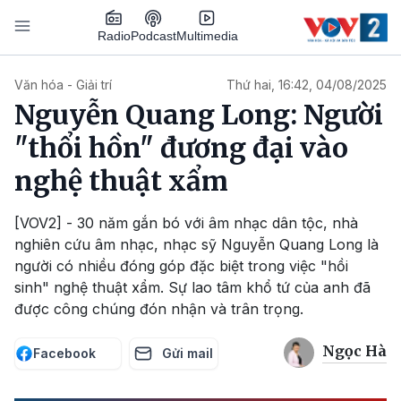
Nhảy đến nội dung
Podcast
Radio
Multimedia
Main navigation
Văn hóa - Giải trí
Thứ hai, 16:42, 04/08/2025
Nguyễn Quang Long: Người
"thổi hồn" đương đại vào
nghệ thuật xẩm
[VOV2] - 30 năm gắn bó với âm nhạc dân tộc, nhà
nghiên cứu âm nhạc, nhạc sỹ Nguyễn Quang Long là
người có nhiều đóng góp đặc biệt trong việc "hồi
sinh" nghệ thuật xẩm. Sự lao tâm khổ tứ của anh đã
được công chúng đón nhận và trân trọng.
Ngọc Hà
Facebook
Gửi mail