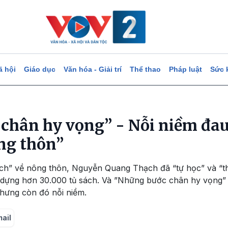
ã hội
Giáo dục
Văn hóa - Giải trí
Thể thao
Pháp luật
Sức 
chân hy vọng” - Nỗi niềm đau
ng thôn”
ch” về nông thôn, Nguyễn Quang Thạch đã “tự học” và “thự
dựng hơn 30.000 tủ sách. Và ”Những bước chân hy vọng” r
hưng còn đó nỗi niềm.
mail