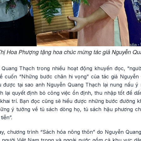
hị Hoa Phượng tặng hoa chúc mừng tác giả Nguyễn Q
Quang Thạch trong nhiều hoạt động khuyến đọc, “ngườ
ề cuốn “Những bước chân hi vọng” của tác giả Nguyễn
u được tại sao anh Nguyễn Quang Thạch lại nung nấu ý 
nh lại quyết định bỏ công việc ổn định, thu nhập tốt để d
à khai trí. Bạn đọc cũng sẽ hiểu được những bước đường k
ững ý tưởng về tủ sách dòng họ, tủ sách hậu phương chiế
tiễn”.
nay, chương trình “Sách hóa nông thôn” do Nguyễn Quang
 người Việt Nam trong và ngoài nước gồm cả khu vực dâ