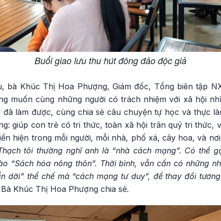
Buổi giao lưu thu hút đông đảo độc giả
lưu, bà Khúc Thị Hoa Phượng, Giám đốc, Tổng biên tập N
ng muốn cùng những người có trách nhiệm với xã hội nhì
 đã làm được, cùng chia sẻ câu chuyện tự học và thực l
g: giúp con trẻ có tri thức, toàn xã hội trân quý tri thức
ển hiện trong mỗi người, mỗi nhà, phố xá, cây hoa, và nơi x
hạch tôi thường nghĩ anh là “nhà cách mạng”. Có thể g
ào “Sách hóa nông thôn”. Thời bình, vẫn cần có những 
 dời” thể chế mà “cách mạng tư duy”, để thay đổi tương 
- Bà Khúc Thị Hoa Phượng chia sẻ.