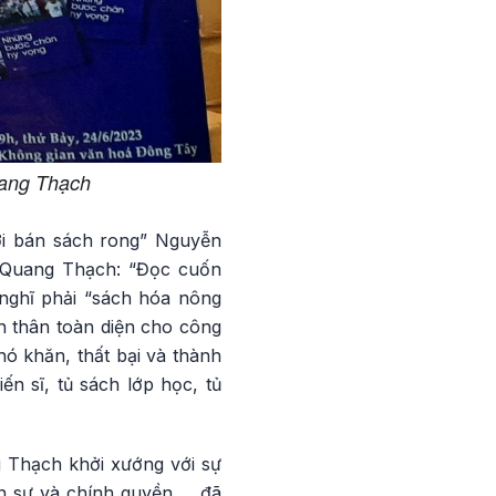
uang Thạch
i bán sách rong” Nguyễn
 Quang Thạch: “Đọc cuốn
nghĩ phải “sách hóa nông
ấn thân toàn diện cho công
hó khăn, thất bại và thành
n sĩ, tủ sách lớp học, tủ
 Thạch khởi xướng với sự
n sự và chính quyền…, đã