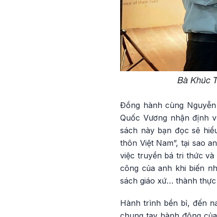
Bà Khúc T
Đồng hành cùng Nguyễn 
Quốc Vương nhận định v
sách này bạn đọc sẽ hiể
thôn Việt Nam”, tại sao a
việc truyền bá tri thức v
công của anh khi biến nh
sách giáo xứ… thành thực 
Hành trình bền bỉ, đến 
chung tay hành động của