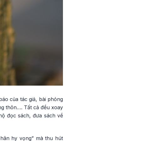
áo của tác giả, bài phỏng
ng thôn…. Tất cả đều xoay
 hộ đọc sách, đưa sách về
 chân hy vọng” mà thu hút