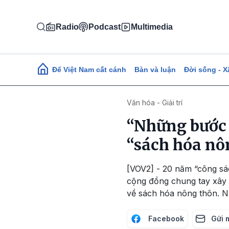
Nhảy đến nội dung
Radio
Podcast
Multimedia
Main navigation
Để Việt Nam cất cánh
Bàn và luận
Đời sống - X
Văn hóa - Giải trí
“Những bước 
“sách hóa nô
[VOV2] - 20 năm “cõng sá
cộng đồng chung tay xây 
về sách hóa nông thôn. N
Facebook
Gửi 