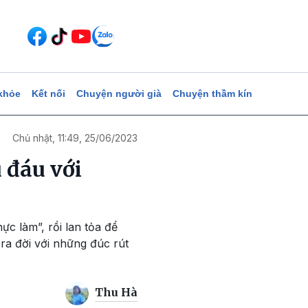
khỏe
Kết nối
Chuyện người già
Chuyện thầm kín
Chủ nhật, 11:49, 25/06/2023
 đáu với
c làm”, rồi lan tỏa để
a đời với những đúc rút
Thu Hà