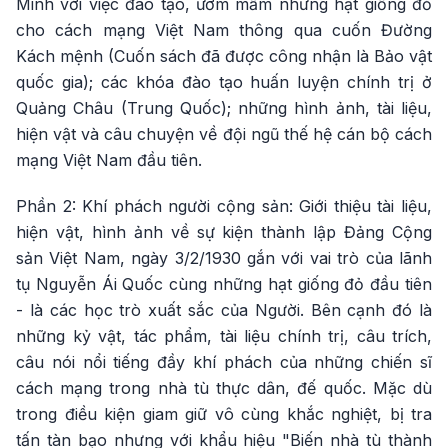
Minh với việc đào tạo, ươm mầm những hạt giống đỏ
cho cách mạng Việt Nam thông qua cuốn Đường
Kách mệnh (Cuốn sách đã được công nhận là Bảo vật
quốc gia); các khóa đào tạo huấn luyện chính trị ở
Quảng Châu (Trung Quốc); những hình ảnh, tài liệu,
hiện vật và câu chuyện về đội ngũ thế hệ cán bộ cách
mạng Việt Nam đầu tiên.
Phần 2: Khí phách người cộng sản: Giới thiệu tài liệu,
hiện vật, hình ảnh về sự kiện thành lập Đảng Cộng
sản Việt Nam, ngày 3/2/1930 gắn với vai trò của lãnh
tụ Nguyễn Ái Quốc cùng những hạt giống đỏ đầu tiên
- là các học trò xuất sắc của Người. Bên cạnh đó là
những kỷ vật, tác phẩm, tài liệu chính trị, câu trích,
câu nói nổi tiếng đầy khí phách của những chiến sĩ
cách mạng trong nhà tù thực dân, đế quốc. Mặc dù
trong điều kiện giam giữ vô cùng khắc nghiệt, bị tra
tấn tàn bạo nhưng với khẩu hiệu "Biến nhà tù thành