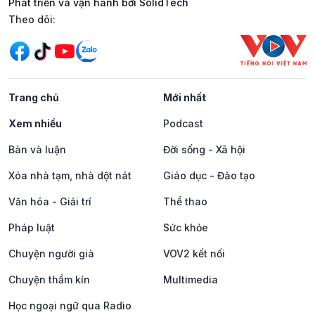
Phát triển và vận hành bởi SolidTech
Mạng xã hội
Theo dõi:
Trang chủ
Mới nhất
Xem nhiều
Podcast
Bàn và luận
Đời sống - Xã hội
Xóa nhà tạm, nhà dột nát
Giáo dục - Đào tạo
Văn hóa - Giải trí
Thể thao
Pháp luật
Sức khỏe
Chuyện người già
VOV2 kết nối
Chuyện thầm kín
Multimedia
Học ngoại ngữ qua Radio