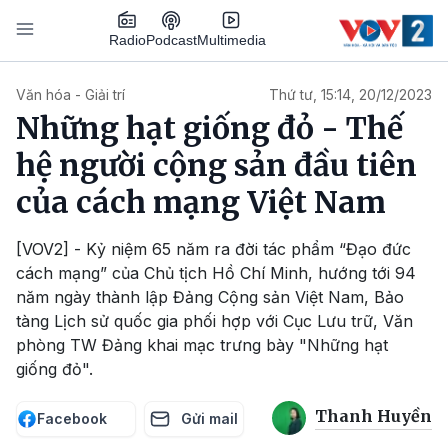
Nhảy đến nội dung
Podcast
Radio
Multimedia
Main navigation
Văn hóa - Giải trí
Thứ tư, 15:14, 20/12/2023
Những hạt giống đỏ - Thế
hệ người cộng sản đầu tiên
của cách mạng Việt Nam
[VOV2] - Kỷ niệm 65 năm ra đời tác phẩm “Đạo đức
cách mạng” của Chủ tịch Hồ Chí Minh, hướng tới 94
năm ngày thành lập Đảng Cộng sản Việt Nam, Bảo
tàng Lịch sử quốc gia phối hợp với Cục Lưu trữ, Văn
phòng TW Đảng khai mạc trưng bày "Những hạt
giống đỏ".
Thanh Huyền
Facebook
Gửi mail