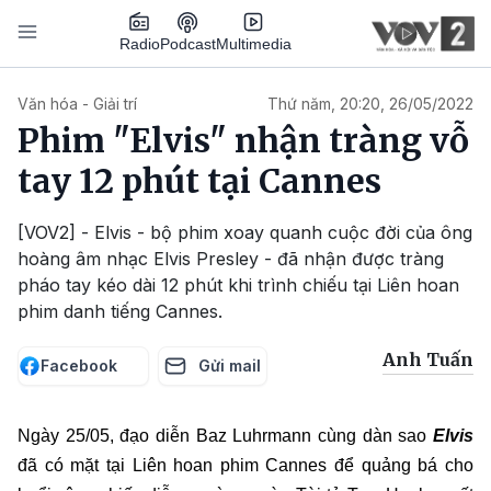
Nhảy đến nội dung
Podcast
Radio
Multimedia
Main navigation
Văn hóa - Giải trí
Thứ năm, 20:20, 26/05/2022
Phim "Elvis" nhận tràng vỗ
tay 12 phút tại Cannes
[VOV2] - Elvis - bộ phim xoay quanh cuộc đời của ông
hoàng âm nhạc Elvis Presley - đã nhận được tràng
pháo tay kéo dài 12 phút khi trình chiếu tại Liên hoan
phim danh tiếng Cannes.
Anh Tuấn
Facebook
Gửi mail
Ngày 25/05, đạo diễn Baz Luhrmann cùng dàn sao
Elvis
đã có mặt tại Liên hoan phim Cannes để quảng bá cho