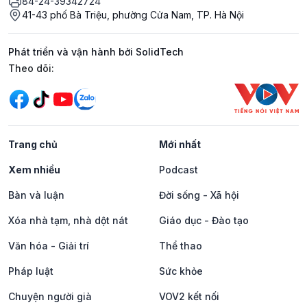
84-24-39342724
41-43 phố Bà Triệu, phường Cửa Nam, TP. Hà Nội
Phát triển và vận hành bởi SolidTech
Mạng xã hội
Theo dõi:
Trang chủ
Mới nhất
Xem nhiều
Podcast
Bàn và luận
Đời sống - Xã hội
Xóa nhà tạm, nhà dột nát
Giáo dục - Đào tạo
Văn hóa - Giải trí
Thể thao
Pháp luật
Sức khỏe
Chuyện người già
VOV2 kết nối