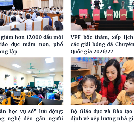
 giảm hơn 17.000 đầu mối
VPF bốc thăm, xếp lịch
giáo dục mầm non, phổ
các giải bóng đá Chuyê
ông lập
Quốc gia 2026/27
ân học vụ số” lưu động:
Bộ Giáo dục và Đào tạo
ng nghệ đến gần người
định về xếp lương nhà g