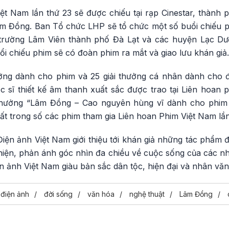
t Nam lần thứ 23 sẽ được chiếu tại rạp Cinestar, thành p
m Đồng. Ban Tổ chức LHP sẽ tổ chức một số buổi chiếu phi
trường Lâm Viên thành phố Đà Lạt và các huyện Lạc D
i chiếu phim sẽ có đoàn phim ra mắt và giao lưu khán giả.
ưởng dành cho phim và 25 giải thưởng cá nhân dành cho đạ
c sĩ thiết kế âm thanh xuất sắc được trao tại Liên hoan 
thưởng “Lâm Đồng – Cao nguyên hùng vĩ dành cho phim
t trong số các phim tham gia Liên hoan Phim Việt Nam lần
Điện ảnh Việt Nam giới thiệu tới khán giả những tác phẩm
hể hiện, phản ánh góc nhìn đa chiều về cuộc sống của các n
 ảnh Việt Nam giàu bản sắc dân tộc, hiện đại và nhân văn
điện ảnh
đời sống
văn hóa
nghệ thuật
Lâm Đồng