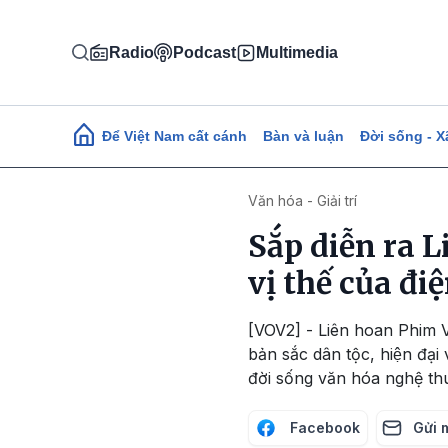
Nhảy đến nội dung
Radio
Podcast
Multimedia
Main navigation
Để Việt Nam cất cánh
Bàn và luận
Đời sống - X
Văn hóa - Giải trí
Sắp diễn ra 
vị thế của đi
[VOV2] - Liên hoan Phim V
bản sắc dân tộc, hiện đạ
đời sống văn hóa nghệ thu
Facebook
Gửi 