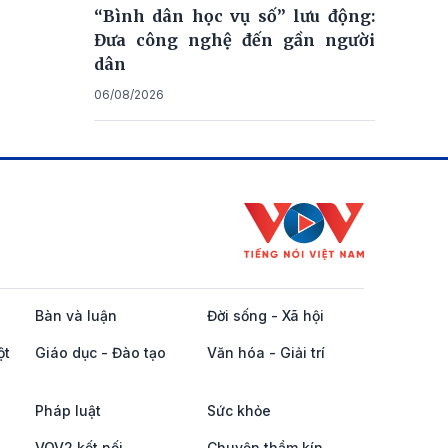
“Bình dân học vụ số” lưu động:
Đưa công nghệ đến gần người
dân
06/08/2026
Bàn và luận
Đời sống - Xã hội
ột
Giáo dục - Đào tạo
Văn hóa - Giải trí
Pháp luật
Sức khỏe
VOV2 kết nối
Chuyện thầm kín