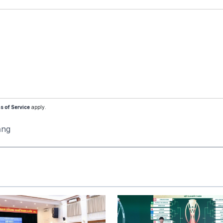
s of Service
apply.
ăng