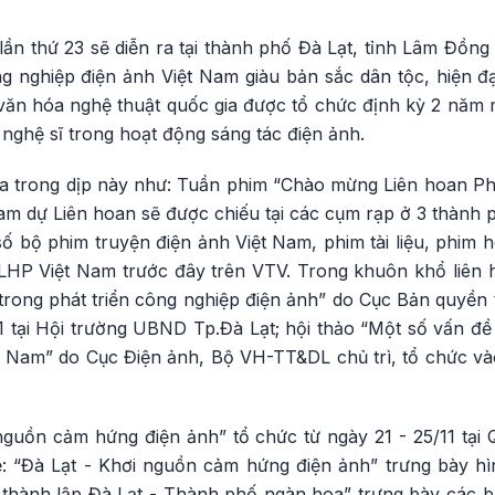
ần thứ 23 sẽ diễn ra tại thành phố Đà Lạt, tỉnh Lâm Đồng 
g nghiệp điện ảnh Việt Nam giàu bản sắc dân tộc, hiện đạ
 văn hóa nghệ thuật quốc gia được tổ chức định kỳ 2 năm 
nghệ sĩ trong hoạt động sáng tác điện ảnh.
ra trong dịp này như: Tuần phim “Chào mừng Liên hoan Phi
am dự Liên hoan sẽ được chiếu tại các cụm rạp ở 3 thành 
ố bộ phim truyện điện ảnh Việt Nam, phim tài liệu, phim h
LHP Việt Nam trước đây trên VTV. Trong khuôn khổ liên h
trong phát triển công nghiệp điện ảnh” do Cục Bản quyền
11 tại Hội trường UBND Tp.Đà Lạt; hội thảo “Một số vấn đ
t Nam” do Cục Điện ảnh, Bộ VH-TT&DL chủ trì, tổ chức vào
 nguồn cảm hứng điện ảnh” tổ chức từ ngày 21 - 25/11 tại
ề: “Đà Lạt - Khơi nguồn cảm hứng điện ảnh” trưng bày h
m thành lập Đà Lạt - Thành phố ngàn hoa” trưng bày các