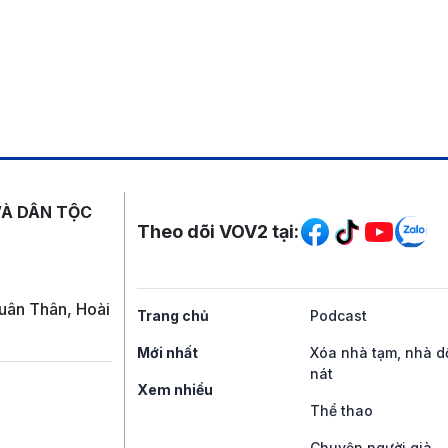
Mạng xã hội
VÀ DÂN TỘC
Theo dõi VOV2 tại:
uân Thân, Hoài
Trang chủ
Podcast
Mới nhất
Xóa nhà tạm, nhà d
nát
Xem nhiều
Thể thao
Chuyện người già