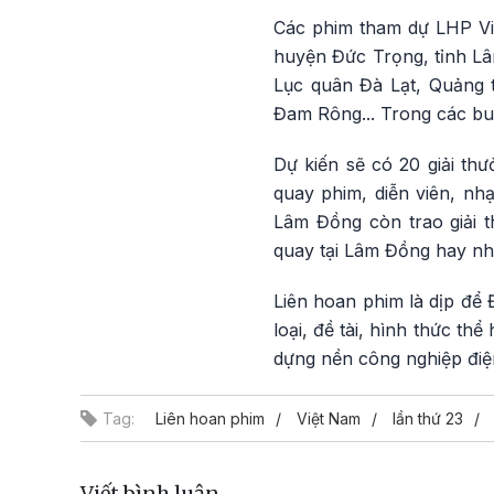
Các phim tham dự LHP Việ
huyện Đức Trọng, tỉnh Lâ
Lục quân Đà Lạt, Quảng 
Đam Rông... Trong các buổ
Dự kiến sẽ có 20 giải th
quay phim, diễn viên, nhạ
Lâm Đồng còn trao giải 
quay tại Lâm Đồng hay nhấ
Liên hoan phim là dịp để 
loại, đề tài, hình thức t
dựng nền công nghiệp điện
Tag:
Liên hoan phim
Việt Nam
lần thứ 23
Viết bình luận