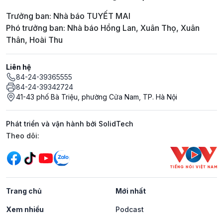
Trưởng ban: Nhà báo TUYẾT MAI
Phó trưởng ban: Nhà báo Hồng Lan, Xuân Thọ, Xuân
Thân, Hoài Thu
Liên hệ
84-24-39365555
84-24-39342724
41-43 phố Bà Triệu, phường Cửa Nam, TP. Hà Nội
Phát triển và vận hành bởi SolidTech
Mạng xã hội
Theo dõi:
Trang chủ
Mới nhất
Xem nhiều
Podcast