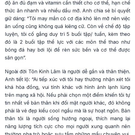
độ ăn đủ đạm và vitamin cần thiết cho cơ thể, hạn chế
thức ăn nhanh và nhiều dầu mỡ. Anh chia sẻ bí quyết
giữ dáng: “Tôi may mắn có cơ địa khó lên mỡ nên việc
ăn uống cũng không quá kiêng cữ. Còn về chế độ tập
luyện, tôi cố gắng duy trì 5 buổi tập/ tuần, kèm theo
đó là 2 buổi tập thể lực với các môn thể thao như
bóng đá hay bơi lội để rèn sức bền và cơ thể được
săn gọn”.
Ngoài đời Tôn Kinh Lâm là người dễ gần và thân thiện.
Anh tiết lộ: “Ai tiếp xúc với tôi hay thường nhận xét tôi
khá hòa đồng, vui tính khác với hình ảnh lạnh lùng
trên mạng xã hội. Nếu phải chọn một điểm khiến tôi tự
tin nhất về bản thân khi đối mặt người khác, đó không
phải là vẻ đẹp kiểu cool ngầu mà là sự hoạt ngôn. Bản
thân tôi là người sống hướng ngoại, thích mang lại
năng lượng tích cực cho mọi người xung quanh nên
thường pha trò hoặc sưu tầm những mẩu chuyện vui,