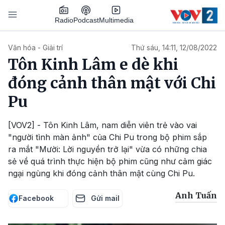
Nhảy đến nội dung
Podcast
Radio
Multimedia
Main navigation
Văn hóa - Giải trí
Thứ sáu, 14:11, 12/08/2022
Tôn Kinh Lâm e dè khi
đóng cảnh thân mật với Chi
Pu
[VOV2] - Tôn Kinh Lâm, nam diễn viên trẻ vào vai
"người tình màn ảnh" của Chi Pu trong bộ phim sắp
ra mắt "Mười: Lời nguyền trở lại" vừa có những chia
sẻ về quá trình thực hiện bộ phim cũng như cảm giác
ngại ngùng khi đóng cảnh thân mật cùng Chi Pu.
Anh Tuấn
Facebook
Gửi mail