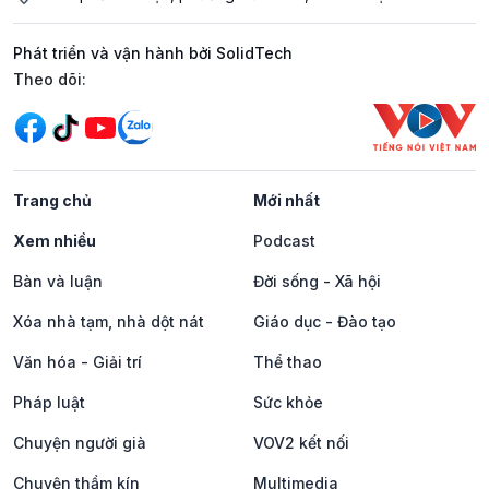
Phát triển và vận hành bởi SolidTech
Mạng xã hội
Theo dõi:
Trang chủ
Mới nhất
Xem nhiều
Podcast
Bàn và luận
Đời sống - Xã hội
Xóa nhà tạm, nhà dột nát
Giáo dục - Đào tạo
Văn hóa - Giải trí
Thể thao
Pháp luật
Sức khỏe
Chuyện người già
VOV2 kết nối
Chuyện thầm kín
Multimedia