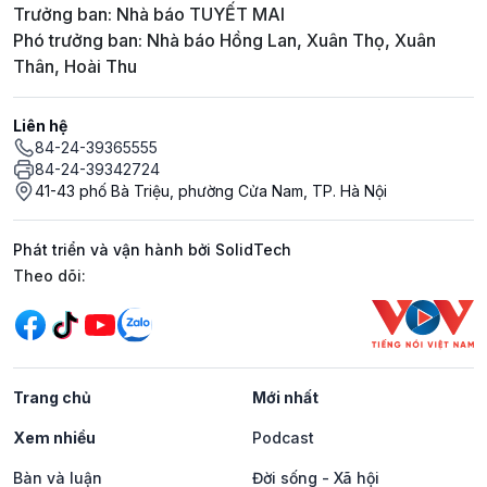
Trưởng ban: Nhà báo TUYẾT MAI
Phó trưởng ban: Nhà báo Hồng Lan, Xuân Thọ, Xuân
Thân, Hoài Thu
Liên hệ
84-24-39365555
84-24-39342724
41-43 phố Bà Triệu, phường Cửa Nam, TP. Hà Nội
Phát triển và vận hành bởi SolidTech
Mạng xã hội
Theo dõi:
Trang chủ
Mới nhất
Xem nhiều
Podcast
Bàn và luận
Đời sống - Xã hội