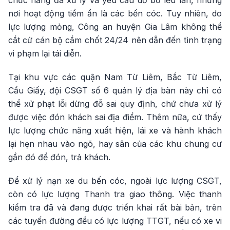
chức năng đã xử lý và yêu cầu dỡ bỏ lều lán, những
nơi hoạt động tiềm ẩn là các bến cóc. Tuy nhiên, do
lực lượng mỏng, Công an huyện Gia Lâm không thể
cắt cử cán bộ cắm chốt 24/24 nên dẫn đến tình trạng
vi phạm lại tái diễn.
Tại khu vực các quận Nam Từ Liêm, Bắc Từ Liêm,
Cầu Giấy, đội CSGT số 6 quản lý địa bàn này chỉ có
thể xử phạt lỗi dừng đỗ sai quy định, chứ chưa xử lý
được việc đón khách sai địa điểm. Thêm nữa, cứ thấy
lực lượng chức năng xuất hiện, lái xe và hành khách
lại hẹn nhau vào ngõ, hay sân của các khu chung cư
gần đó để đón, trả khách.
Để xử lý nạn xe du bến cóc, ngoài lực lượng CSGT,
còn có lực lượng Thanh tra giao thông. Việc thanh
kiểm tra đã và đang được triển khai rất bài bản, trên
các tuyến đường đều có lực lượng TTGT, nếu có xe vi