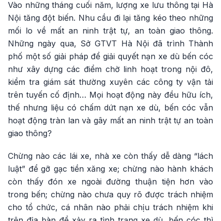
Vào những tháng cuối năm, lượng xe lưu thông tại Hà
Nội tăng đột biến. Nhu cầu đi lại tăng kéo theo những
mối lo về mất an ninh trật tự, an toàn giao thông.
Những ngày qua, Sở GTVT Hà Nội đã trình Thành
phố một số giải pháp để giải quyết nạn xe dù bến cóc
như xây dựng các điểm chờ linh hoạt trong nội đô,
kiểm tra giám sát thường xuyên các công ty vận tải
trên tuyến cố định… Mọi hoạt động này đều hữu ích,
thế nhưng liệu có chấm dứt nạn xe dù, bến cóc vẫn
hoạt động tràn lan và gây mất an ninh trật tự an toàn
giao thông?
Chừng nào các lái xe, nhà xe còn thấy dễ dàng “lách
luật” để gỡ gạc tiền xăng xe; chừng nào hành khách
còn thấy đón xe ngoài đường thuận tiện hơn vào
trong bến; chừng nào chưa quy rõ được trách nhiệm
cho tổ chức, cá nhân nào phải chịu trách nhiệm khi
trên địa bàn để xảy ra tình trạng xe dù, bến cóc thì