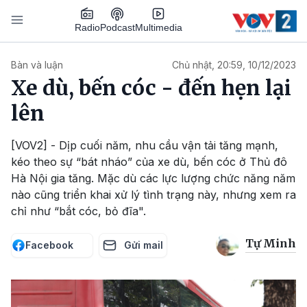
Nhảy đến nội dung
Podcast
Radio
Multimedia
Main navigation
Bàn và luận
Chủ nhật, 20:59, 10/12/2023
Xe dù, bến cóc - đến hẹn lại
lên
[VOV2] - Dịp cuối năm, nhu cầu vận tải tăng mạnh,
kéo theo sự “bát nháo” của xe dù, bến cóc ở Thủ đô
Hà Nội gia tăng. Mặc dù các lực lượng chức năng năm
nào cũng triển khai xử lý tình trạng này, nhưng xem ra
chỉ như “bắt cóc, bỏ đĩa".
Tự Minh
Facebook
Gửi mail