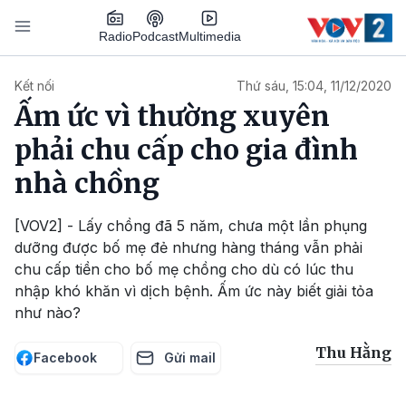
Nhảy đến nội dung
Podcast
Radio
Multimedia
Main navigation
Kết nối
Thứ sáu, 15:04, 11/12/2020
Ấm ức vì thường xuyên
phải chu cấp cho gia đình
nhà chồng
[VOV2] - Lấy chồng đã 5 năm, chưa một lần phụng
dưỡng được bố mẹ đẻ nhưng hàng tháng vẫn phải
chu cấp tiền cho bố mẹ chồng cho dù có lúc thu
nhập khó khăn vì dịch bệnh. Ấm ức này biết giải tỏa
như nào?
Thu Hằng
Facebook
Gửi mail