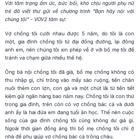
Với tâm trạng ấm ức, bức bối, khó chịu người phụ nữ
trẻ đã viết thư gửi về chương trình "Bạn hãy nói với
chúng tôi" - VOV2 tâm sự:
Vợ chồng tôi cưới nhau được 5 năm, do tôi là con
một, gia đình chồng tôi tứ đại đồng đường, lại đông
anh em, nên chúng tôi xin phép về ở với bố mẹ tôi để
tránh va chạm giữa nhiều thế hệ.
Ông bà nội chồng tôi đã già, bố mẹ chồng không có
thu nhập gì, chỉ trông vào mấy sào ruộng, tiền chăn
nuôi thêm con lợn, con gà và một chút lãi từ tiền tiết
kiệm gửi ngân hàng bao năm nay. Chồng tôi là con thứ
trong gia đình, trên còn có vợ chồng bác cả và dưới
anh ấy là hai đứa em đang tuổi ăn học. Thế nên cuộc
sống của gia đình chồng tôi cũng không dư giả gì.
Ngoài thời gian đồng áng thì bố mẹ chồng tôi chỉ ở
nhà để phụ giúp vợ chồng bác cả trông cháu.