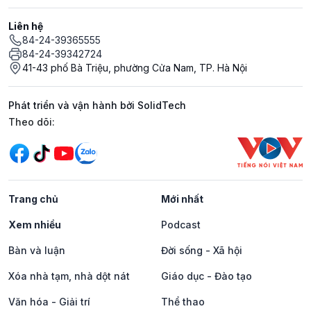
Liên hệ
84-24-39365555
84-24-39342724
41-43 phố Bà Triệu, phường Cửa Nam, TP. Hà Nội
Phát triển và vận hành bởi SolidTech
Mạng xã hội
Theo dõi:
Trang chủ
Mới nhất
Xem nhiều
Podcast
Bàn và luận
Đời sống - Xã hội
Xóa nhà tạm, nhà dột nát
Giáo dục - Đào tạo
Văn hóa - Giải trí
Thể thao