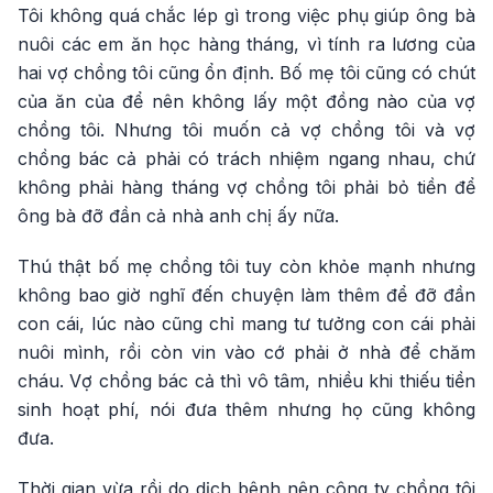
Tôi không quá chắc lép gì trong việc phụ giúp ông bà
nuôi các em ăn học hàng tháng, vì tính ra lương của
hai vợ chồng tôi cũng ổn định. Bố mẹ tôi cũng có chút
của ăn của để nên không lấy một đồng nào của vợ
chồng tôi. Nhưng tôi muốn cả vợ chồng tôi và vợ
chồng bác cả phải có trách nhiệm ngang nhau, chứ
không phải hàng tháng vợ chồng tôi phải bỏ tiền để
ông bà đỡ đần cả nhà anh chị ấy nữa.
Thú thật bố mẹ chồng tôi tuy còn khỏe mạnh nhưng
không bao giờ nghĩ đến chuyện làm thêm để đỡ đần
con cái, lúc nào cũng chỉ mang tư tưởng con cái phải
nuôi mình, rồi còn vin vào cớ phải ở nhà để chăm
cháu. Vợ chồng bác cả thì vô tâm, nhiều khi thiếu tiền
sinh hoạt phí, nói đưa thêm nhưng họ cũng không
đưa.
Thời gian vừa rồi do dịch bênh nên công ty chồng tôi