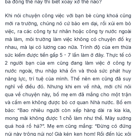
ba đồng thế này thì biết xoay xở thế nào?
Khi nói chuyện công việc với bạn bè cùng khoá cũng
mới ra trường, chúng nó cứ bảo em dại, rồi xúi em bỏ
việc, ra các công ty tư nhân hoặc công ty nước ngoài
mà làm, môi trường làm việc không có chuyện đố kỵ
nhau, mà lại có lương cao nữa. Trình độ của em thừa
sức kiếm được tiền gấp 5 - 7 lần làm ở đây. Thực tế có
2 người bạn của em cũng đang làm việc ở công ty
nước ngoài, thu nhập khá ổn và thoả sức phát huy
năng lực, trí tuệ của mình. Thế nên em cũng đã suy
nghĩ về điều đó. Nhưng khi em về nhà, mới chỉ nói
qua về chuyện này, bố mẹ em đã mắng cho một trận
và cấm em không được bỏ cơ quan Nhà nước. Bố em
bảo: “Bao nhiêu người còn xếp hàng dài ra kia kìa,
mong mãi không được 1 chỗ làm như thế. Mày sướng
quá hoá rồ hả?”. Mẹ em cũng mắng: “Đừng có đứng
núi này trông núi nọ! Già kén kẹn hom! Rồi đến lúc xôi