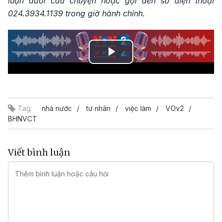
luận dưới câu chuyện hoặc gọi đến số điện thoại
024.3934.1139 trong giờ hành chính.
Play
Video
Tag:
nhà nước
tư nhân
việc làm
VOv2
BHNVCT
Viết bình luận