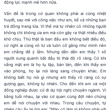
động lực mạnh mẽ hơn nữa.
Vấn đề là trong cơ quan không phải ai cũng nhiệt
huyết, say mê với công việc như em, kể cả những bạn
trẻ đồng trang lứa. Vì thế mà tự nhiên có những người
không chỉ không ưa em mà còn gây ra thật nhiều điều
khó chịu. Thú thật là ban đầu em không biết điều đó,
cứ nghĩ ai cũng vô tư và luôn cố gắng như mình nên
em chẳng để ý lắm. Nhưng dần dần em thấy 1 số
người xung quanh bắt đầu tỏ thái độ rõ ràng. Cứ khi
vắng mặt em là họ tụ tập, bàn tán, đến khi thấy em
vào phòng, họ lại nói lảng sang chuyện khác. Em
không biết họ nói gì nhưng em thấy rõ ràng có sự
gượng gạo, không tự nhiên. Cho đến khi em và một
đồng nghiệp được cử đi dự hội nghị chuyên ngành. Vì
bằng tuổi nhau, lại vào cơ quan cùng đợt nên chúng
em dễ nói chuyện với nhau. Trong câu chuyện, tự
nhiên cậu ấy lại hỏi em: "Mày có làm gì không phải với