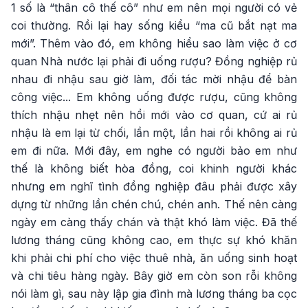
1 số là “thân cô thế cô” như em nên mọi người có vẻ
coi thường. Rồi lại hay sống kiểu “ma cũ bắt nạt ma
mới”. Thêm vào đó, em không hiểu sao làm việc ở cơ
quan Nhà nước lại phải đi uống rượu? Đồng nghiệp rủ
nhau đi nhậu sau giờ làm, đối tác mời nhậu để bàn
công việc... Em không uống được rượu, cũng không
thích nhậu nhẹt nên hồi mới vào cơ quan, cứ ai rủ
nhậu là em lại từ chối, lần một, lần hai rồi không ai rủ
em đi nữa. Mới đây, em nghe có người bảo em như
thế là không biết hòa đồng, coi khinh người khác
nhưng em nghĩ tình đồng nghiệp đâu phải được xây
dựng từ những lần chén chú, chén anh. Thế nên càng
ngày em càng thấy chán và thật khó làm việc. Đã thế
lương tháng cũng không cao, em thực sự khó khăn
khi phải chi phí cho việc thuê nhà, ăn uống sinh hoạt
và chi tiêu hàng ngày. Bây giờ em còn son rỗi không
nói làm gì, sau này lập gia đình mà lương tháng ba cọc