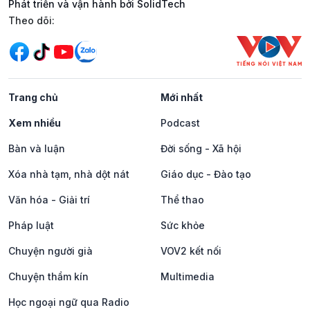
Phát triển và vận hành bởi SolidTech
Mạng xã hội
Theo dõi:
Trang chủ
Mới nhất
Xem nhiều
Podcast
Bàn và luận
Đời sống - Xã hội
Xóa nhà tạm, nhà dột nát
Giáo dục - Đào tạo
Văn hóa - Giải trí
Thể thao
Pháp luật
Sức khỏe
Chuyện người già
VOV2 kết nối
Chuyện thầm kín
Multimedia
Học ngoại ngữ qua Radio