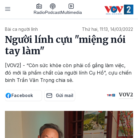
Nhảy đến nội dung
Podcast
Radio
Multimedia
Main navigation
Bài ca người lính
Thứ hai, 11:13, 14/03/2022
Người lính cựu "miệng nói
tay làm"
[VOV2] - “Còn sức khỏe còn phải cố gắng làm việc,
đó mới là phẩm chất của người lính Cụ Hồ”, cựu chiến
binh Trần Văn Trọng chia sẻ.
VOV2
Facebook
Gửi mail