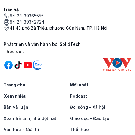
Liên hệ
84-24-39365555
84-24-39342724
41-43 phố Bà Triệu, phường Cửa Nam, TP. Hà Nội
Phát triển và vận hành bởi SolidTech
Mạng xã hội
Theo dõi:
Trang chủ
Mới nhất
Xem nhiều
Podcast
Bàn và luận
Đời sống - Xã hội
Xóa nhà tạm, nhà dột nát
Giáo dục - Đào tạo
Văn hóa - Giải trí
Thể thao