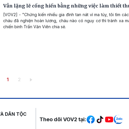
Vẫn lặng lẽ cống hiến bằng những việc làm thiết th
[VOV2] - "Chứng kiến nhiều gia đình tan nát vì ma túy, tôi tìm cá
cháu đã nghiện hoàn lương, cháu nào có nguy cơ thì tránh xa ma
chiến binh Trần Văn Viên chia sẻ.
Trang hiện thời
Trang
1
2
Mạng xã hội
VÀ DÂN TỘC
Theo dõi VOV2 tại: