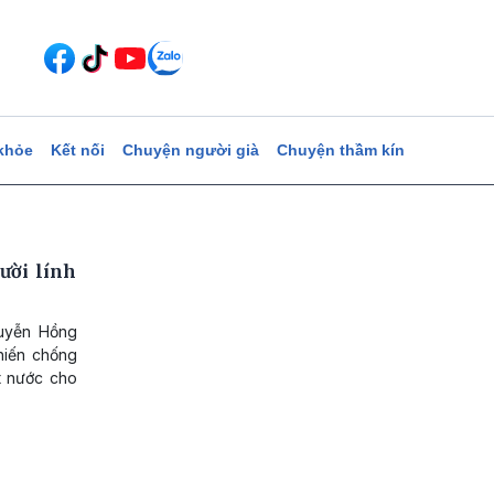
khỏe
Kết nối
Chuyện người già
Chuyện thầm kín
ười lính
guyễn Hồng
hiến chống
t nước cho