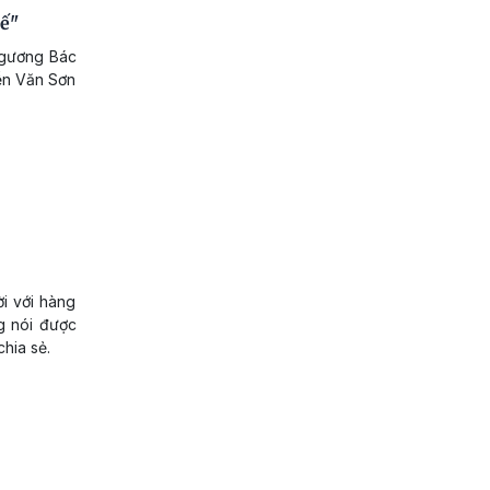
ế"
i gương Bác
yễn Văn Sơn
ời với hàng
g nói được
chia sẻ.