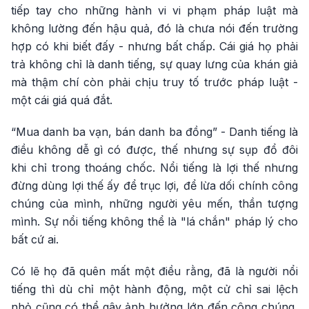
tiếp tay cho những hành vi vi phạm pháp luật mà
không lường đến hậu quả, đó là chưa nói đến trường
hợp có khi biết đấy - nhưng bất chấp. Cái giá họ phải
trả không chỉ là danh tiếng, sự quay lưng của khán giả
mà thậm chí còn phải chịu truy tố trước pháp luật -
một cái giá quá đắt.
“Mua danh ba vạn, bán danh ba đồng” - Danh tiếng là
điều không dễ gì có được, thế nhưng sự sụp đổ đôi
khi chỉ trong thoáng chốc. Nổi tiếng là lợi thế nhưng
đừng dùng lợi thế ấy để trục lợi, để lừa dối chính công
chúng của mình, những người yêu mến, thần tượng
mình. Sự nổi tiếng không thể là "lá chắn" pháp lý cho
bất cứ ai.
Có lẽ họ đã quên mất một điều rằng, đã là người nổi
tiếng thì dù chỉ một hành động, một cử chỉ sai lệch
nhỏ cũng có thể gây ảnh hưởng lớn đến công chúng,