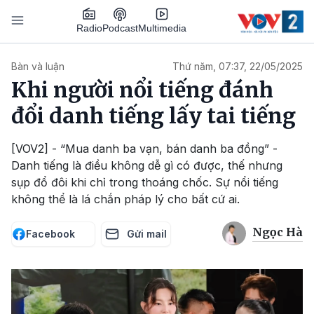
Nhảy đến nội dung
Podcast
Radio
Multimedia
Main navigation
Bàn và luận
Thứ năm, 07:37, 22/05/2025
Khi người nổi tiếng đánh
đổi danh tiếng lấy tai tiếng
[VOV2] - “Mua danh ba vạn, bán danh ba đồng” -
Danh tiếng là điều không dễ gì có được, thế nhưng
sụp đổ đôi khi chỉ trong thoáng chốc. Sự nổi tiếng
không thể là lá chắn pháp lý cho bất cứ ai.
Ngọc Hà
Facebook
Gửi mail