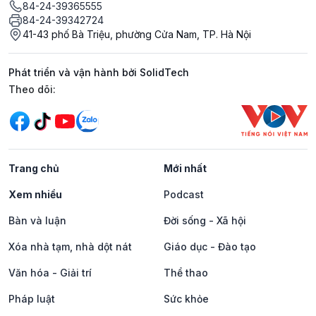
84-24-39365555
84-24-39342724
41-43 phố Bà Triệu, phường Cửa Nam, TP. Hà Nội
Phát triển và vận hành bởi SolidTech
Mạng xã hội
Theo dõi:
Trang chủ
Mới nhất
Xem nhiều
Podcast
Bàn và luận
Đời sống - Xã hội
Xóa nhà tạm, nhà dột nát
Giáo dục - Đào tạo
Văn hóa - Giải trí
Thể thao
Pháp luật
Sức khỏe