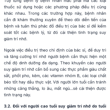
Tùy từng bệnh lý bệnh nhân mắc phải mà các loại
thuốc sử dụng hoặc các phương pháp điều trị cũng
khác nhau. Trong các trường hợp này, bệnh nhân
cần đi khám thường xuyên để theo dõi diễn tiến của
bệnh và tuân thủ phác đồ điều trị của bác sĩ để kiểm
soát tốt các bệnh lý, từ đó cải thiện tình trạng suy
giảm trí nhớ.
Ngoài việc điều trị theo chỉ định của bác sĩ, để duy trì
và tăng cường trí nhớ người bệnh cần thực hiện một
chế độ dinh dưỡng đa dạng. Theo khuyến cáo người
suy giảm trí nhớ cần bổ sung các thực phẩm giàu chất
sắt, phốt pho, kẽm, các vitamin nhóm B, các loại chất
béo tốt hay dầu thực vật. Với người lớn tuổi cần tránh
những căng thẳng, lo âu, mất ngủ…sẽ cải thiện được
tình trạng này.
3.2. Đối với người cao tuổi suy giảm trí nhớ do tuổi