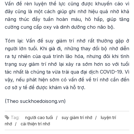
Vấn đề rèn luyện thể lực cũng được khuyến cáo vì
đây cũng là một cách giúp ghi nhớ hiệu quả nhờ khả
năng thúc đẩy tuần hoàn máu, hô hấp, giúp tăng
cường cung cấp oxy và dinh dưỡng cho não bộ.
Tóm lại: Vấn đề suy giảm trí nhớ rất thường gặp ở
người lớn tuổi. Khi già đi, những thay đổi bộ nhớ diễn
ra tự nhiên của quá trình lão hóa, nhưng đôi khi tình
trạng suy giảm trí nhớ lại xảy ra sớm hơn so với tuổi
tác nhất là chúng ta vừa trải qua đại dịch COVID-19. Vì
vậy, nếu phát hiện sớm có vấn đề về trí nhớ cần đến
cơ sở y tế để được khám và hỗ trợ.
(Theo suckhoedoisong.vn)
Tag:
người cao tuổi
suy giảm trí nhớ
luyện trí
nhớ
cải thiện trí nhớ