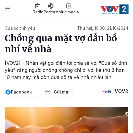
Nhảy đến nội dung
Podcast
Radio
Multimedia
Main navigation
Cửa sổ tình yêu
Thứ hai, 10:00, 21/10/2024
Chồng qua mặt vợ dẫn bồ
nhí về nhà
[VOV2] - Nhân vật gọi điện tới chia sẻ với "Cửa sổ tình
yêu" rằng người chồng không chỉ đi với kẻ thứ 3 hơn
10 năm nay mà còn đưa cô ta về nhà nhiều lần.
VOV2
Facebook
Gửi mail