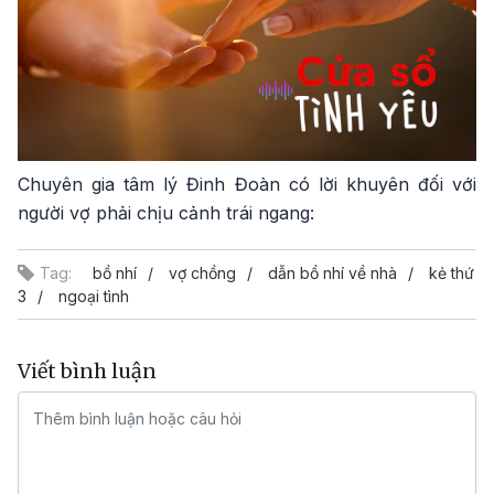
Chuyên gia tâm lý Đinh Đoàn có lời khuyên đối với
người vợ phải chịu cảnh trái ngang:
Tag:
bồ nhí
vợ chồng
dẫn bồ nhí về nhà
kẻ thứ
3
ngoại tình
Viết bình luận