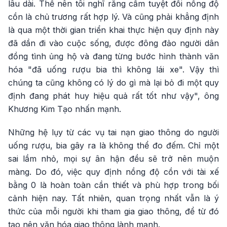
lâu dài. Thế nên tôi nghĩ rằng cấm tuyệt đối nồng độ
cồn là chủ trương rất hợp lý. Và cũng phải khẳng định
là qua một thời gian triển khai thực hiện quy định này
đã dần đi vào cuộc sống, được đông đảo người dân
đồng tình ủng hộ và đang từng bước hình thành văn
hóa "đã uống rượu bia thì không lái xe". Vậy thì
chúng ta cũng không có lý do gì mà lại bỏ đi một quy
định đang phát huy hiệu quả rất tốt như vậy", ông
Khương Kim Tạo nhấn mạnh.
Những hệ lụy từ các vụ tai nạn giao thông do người
uống rượu, bia gây ra là không thể đo đếm. Chỉ một
sai lầm nhỏ, mọi sự ân hận đều sẽ trở nên muộn
màng. Do đó, việc quy định nồng độ cồn với tài xế
bằng 0 là hoàn toàn cần thiết và phù hợp trong bối
cảnh hiện nay. Tất nhiên, quan trọng nhất vẫn là ý
thức của mỗi người khi tham gia giao thông, để từ đó
tạo nên văn hóa giao thông lành mạnh.