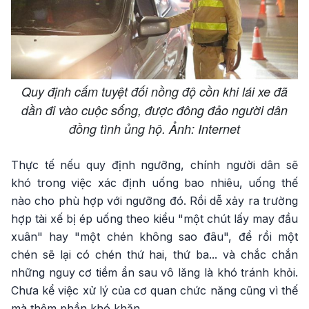
Quy định cấm tuyệt đối nồng độ cồn khi lái xe đã
dần đi vào cuộc sống, được đông đảo người dân
đồng tình ủng hộ. Ảnh: Internet
Thực tế nếu quy định ngưỡng, chính người dân sẽ
khó trong việc xác định uống bao nhiêu, uống thế
nào cho phù hợp với ngưỡng đó. Rồi dễ xảy ra trường
hợp tài xế bị ép uống theo kiểu "một chút lấy may đầu
xuân" hay "một chén không sao đâu", để rồi một
chén sẽ lại có chén thứ hai, thứ ba... và chắc chắn
những nguy cơ tiềm ẩn sau vô lăng là khó tránh khỏi.
Chưa kể việc xử lý của cơ quan chức năng cũng vì thế
mà thêm phần khó khăn.