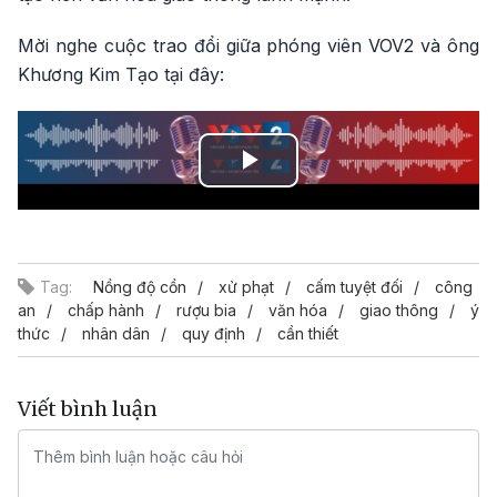
Mời nghe cuộc trao đổi giữa phóng viên VOV2 và ông
Khương Kim Tạo tại đây:
Play
Video
Tag:
Nồng độ cồn
xử phạt
cấm tuyệt đối
công
an
chấp hành
rượu bia
văn hóa
giao thông
ý
thức
nhân dân
quy định
cần thiết
Viết bình luận