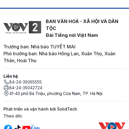
BAN VĂN HOÁ - XÃ HỘI VÀ DÂN
TỘC
Đài Tiếng nói Việt Nam
Trưởng ban: Nhà báo TUYẾT MAI
Phó trưởng ban: Nhà báo Hồng Lan, Xuân Thọ, Xuân
Thân, Hoài Thu
Liên hệ
84-24-39365555
84-24-39342724
41-43 phố Bà Triệu, phường Cửa Nam, TP. Hà Nội
Phát triển và vận hành bởi SolidTech
Mạng xã hội
Theo dõi: