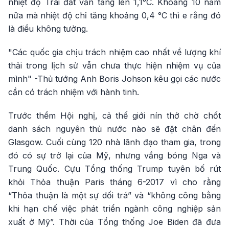
nhiệt độ Trái đất vẫn tăng lên 1,1°C. Khoảng 10 năm
nữa mà nhiệt độ chỉ tăng khoảng 0,4 °C thì e rằng đó
là điều không tưởng.
"Các quốc gia chịu trách nhiệm cao nhất về lượng khí
thải trong lịch sử vẫn chưa thực hiện nhiệm vụ của
mình" -Thủ tướng Anh Boris Johson kêu gọi các nước
cần có trách nhiệm với hành tinh.
Trước thềm Hội nghị, cả thế giới nín thở chờ chốt
danh sách nguyên thủ nước nào sẽ đặt chân đến
Glasgow. Cuối cùng 120 nhà lãnh đạo tham gia, trong
đó có sự trở lại của Mỹ, nhưng vắng bóng Nga và
Trung Quốc. Cựu Tổng thống Trump tuyên bố rút
khỏi Thỏa thuận Paris tháng 6-2017 vì cho rằng
“Thỏa thuận là một sự dối trá” và “không công bằng
khi hạn chế việc phát triển ngành công nghiệp sản
xuất ở Mỹ”. Thời của Tổng thống Joe Biden đã đưa