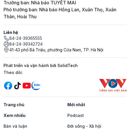
Trưởng ban: Nhà báo TUYẾT MAI
Phó trưởng ban: Nhà báo Hồng Lan, Xuân Thọ, Xuân
Thân, Hoài Thu
Liên hệ
84-24-39365555
84-24-39342724
41-43 phố Bà Triệu, phường Cửa Nam, TP. Hà Nội
Phát triển và vận hành bởi SolidTech
Mạng xã hội
Theo dõi:
Trang chủ
Mới nhất
Xem nhiều
Podcast
Bàn và luận
Đời sống - Xã hội