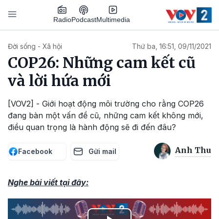
Nhảy đến nội dung
Podcast
Radio
Multimedia
Main navigation
Đời sống - Xã hội
Thứ ba, 16:51, 09/11/2021
COP26: Những cam kết cũ
và lời hứa mới
[VOV2] - Giới hoạt động môi trường cho rằng COP26
đang bàn một vấn đề cũ, những cam kết không mới,
điều quan trọng là hành động sẽ đi đến đâu?
Anh Thu
Facebook
Gửi mail
Nghe bài viết tại đây: