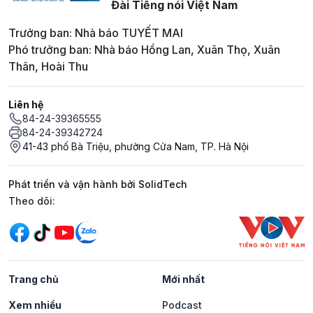
Đài Tiếng nói Việt Nam
Trưởng ban: Nhà báo TUYẾT MAI
Phó trưởng ban: Nhà báo Hồng Lan, Xuân Thọ, Xuân
Thân, Hoài Thu
Liên hệ
84-24-39365555
84-24-39342724
41-43 phố Bà Triệu, phường Cửa Nam, TP. Hà Nội
Phát triển và vận hành bởi SolidTech
Mạng xã hội
Theo dõi:
Trang chủ
Mới nhất
Xem nhiều
Podcast