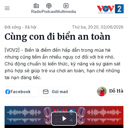
Nhảy đến nội dung
Podcast
Radio
Multimedia
Main navigation
Đời sống - Xã hội
Thứ ba, 20:20, 02/06/2026
Cùng con đi biển an toàn
[VOV2] - Biển là điểm đến hấp dẫn trong mùa hè
nhưng cũng tiềm ẩn nhiều nguy cơ đối với trẻ nhỏ.
Chủ động chuẩn bị kiến thức, kỹ năng và sự giám sát
phù hợp sẽ giúp trẻ vui chơi an toàn, hạn chế những
tai nạn đáng tiếc.
Đỗ Hà
Facebook
Gửi mail
Play